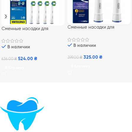
Сменные насадки для
Сменные насадки для
электрической зубной щетки
электрической зубной щетки
Oral-B EB18 3D White 2 шт
Oral-B EB20 Precision Clean
В наличии
В наличии
4 шт
325.00
₴
399.00
₴
524.00
₴
636.00
₴
В Корзину
В Корзину