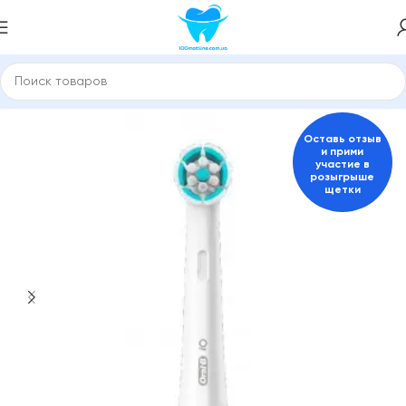
Главная
Насадки для зубной щетки и ирригатора
ORAL-B
Оставь отзыв
и прими
участие в
розыгрыше
щетки