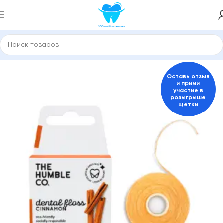
е пасты и средства для гигиены полости рта
Зубные нити
Оставь отзыв
и прими
участие в
розыгрыше
щетки