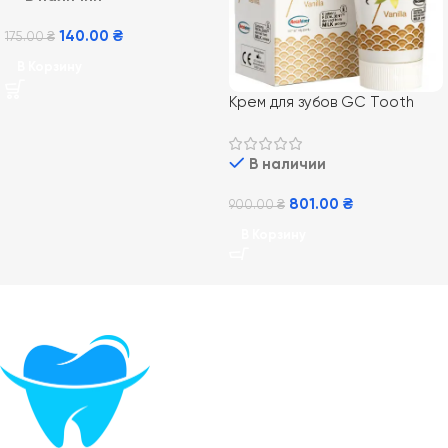
140.00
₴
175.00
₴
В Корзину
Крем для зубов GC Tooth
Mousse Vannilla 35 мл,
Ванильный
В наличии
801.00
₴
900.00
₴
В Корзину