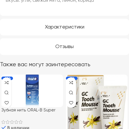
Вкусы: угли, свежая мята, лимон, корица
Характеристики
Отзывы
Также вас могут заинтересовать
-20%
-11%
Зубная нить ORAL-B Super
Floss, 50 м
В наличии