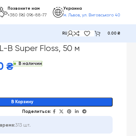
Позвоните нам
Украина
+380 (96) 096-88-77
м. Львов, ул. Виговського 40
RU
0.00
₴
-B Super Floss, 50 м
В наличии
00
₴
В Корзину
Поделиться:
время:
313 шт.