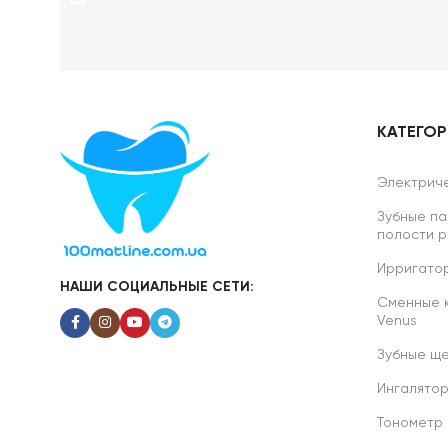
КАТЕГО
Электриче
Зубные па
полости р
Ирригатор
НАШИ СОЦИАЛЬНЫЕ СЕТИ:
Сменные ка
Venus
Зубные ще
Ингалято
Тонометр