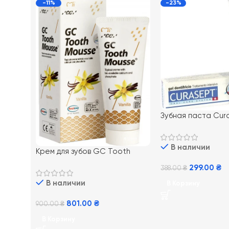
-11%
-23%
Зубная паста Cur
720, 75 мл
В наличии
Крем для зубов GC Tooth
Mousse Vannilla 35 мл,
299.00
₴
388.00
₴
Ванильный
В наличии
В Корзину
801.00
₴
900.00
₴
В Корзину