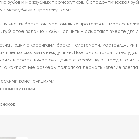
истка зубов и межзубных промежутков. Ортодонтическая з
ми межзубными промежутками.
т для чистки брекетов, мостовидных протезов и широких меж
, губчатое волокно и обычная нить – работают вместе для 
езна людям с коронками, брекет-системами, мостовидными 
м и легко скользить между ними. Поэтому с такой нитью удал
овании и эффективное очищение способствуют тому, что нит
, а компактные размеры позволяют держать изделие всегда 
ческими конструкциями
и промежутками
резков