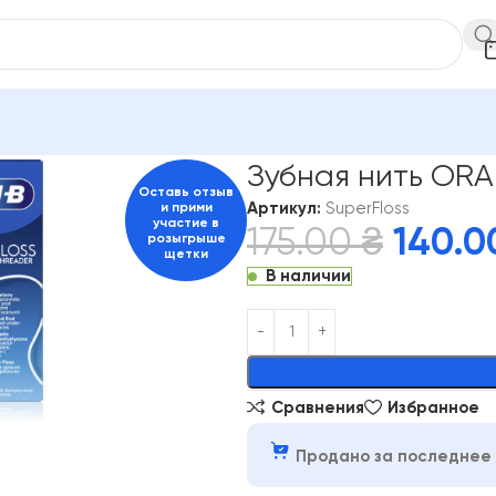
лости рта
Oral B
Зубная нить ORAL-B Super Floss, 50 м
Зубная нить ORAL
Оставь отзыв
Артикул:
SuperFloss
и прими
участие в
175.00
₴
140.
розыгрыше
щетки
В наличии
Alternative:
Сравнения
Избранное
Продано за последнее 