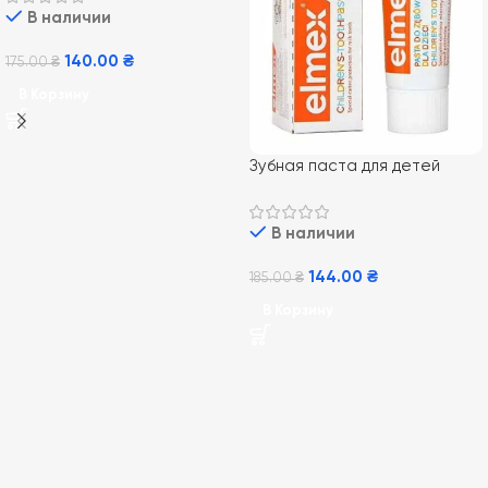
В наличии
140.00
₴
175.00
₴
В Корзину
Зубная паста для детей
Elmex Kids от 0-6 лет, 50 мл
В наличии
144.00
₴
185.00
₴
В Корзину