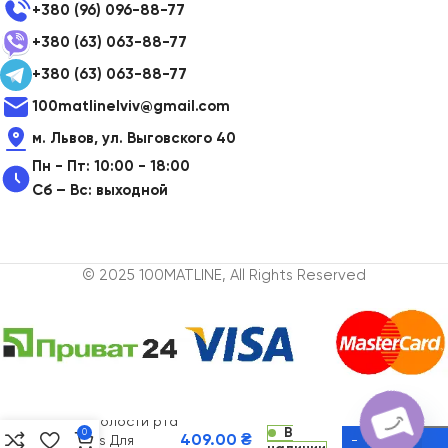
+380 (96) 096-88-77
+380 (63) 063-88-77
+380 (63) 063-88-77
100matlinelviv@gmail.com
м. Львов, ул. Выговского 40
Пн - Пт: 10:00 - 18:00
Сб – Вс: выходной
© 2025 100MATLINE, All Rights Reserved
Ополаскиватель
для полости рта
В
0
409.00
₴
Marvis Для