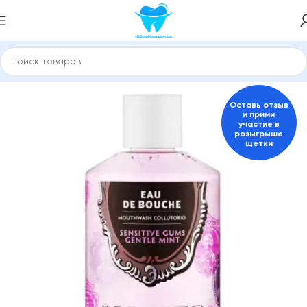
я гигиены полости рта
Ополаскиватели для полости рта
Оставь отзыв
и прими
участие в
розыгрыше
щетки