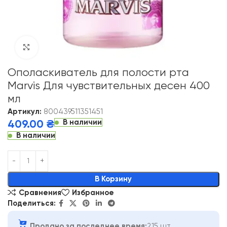
Click to enlarge
Ополаскиватель для полости рта
Marvis Для чувствительных десен 400
мл
Артикул:
800439511351451
В наличии
409.00
₴
В наличии
Alternative:
В Корзину
Сравнения
Избранное
Поделиться:
Продано за последнее время:
215 шт.