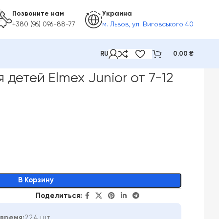
Позвоните нам
Украина
+380 (96) 096-88-77
м. Львов, ул. Виговського 40
RU
0.00
₴
лет, 75 мл
 детей Elmex Junior от 7-12
В Корзину
Поделиться:
время:
224 шт.