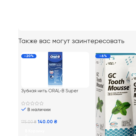
Также вас могут заинтересовать
-20%
-6%
Зубная нить ORAL-B Super
Floss, 50 м
В наличии
140.00
₴
175.00
₴
В Корзину