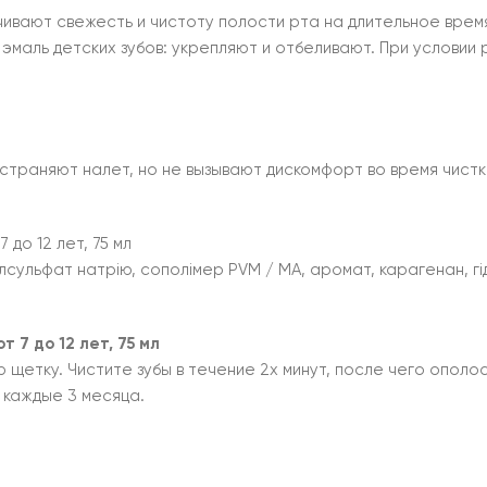
чивают свежесть и чистоту полости рта на длительное вре
эмаль детских зубов: укрепляют и отбеливают. При условии
траняют налет, но не вызывают дискомфорт во время чистки
 7 до 12 лет, 75 мл
илсульфат натрію, сополімер PVM / MA, аромат, карагенан, г
 7 до 12 лет, 75 мл
щетку. Чистите зубы в течение 2х минут, после чего ополос
у каждые 3 месяца.