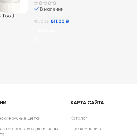
Тутти Фрутти
В наличии
C Tooth
811.00
₴
909.00
₴
, Мята
В Корзину
РИИ
КАРТА САЙТА
ские зубные щетки
Каталог
сты и средства для гигиены
Про компанию
та