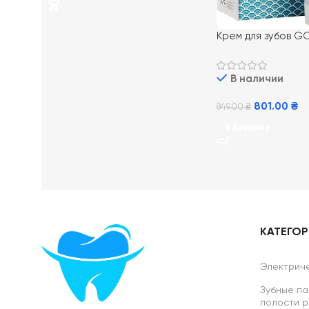
Крем для зубов G
Mousse Mint 35 мл
В наличии
801.00
₴
849.00
₴
В Корзину
КАТЕГО
Электриче
Зубные па
полости р