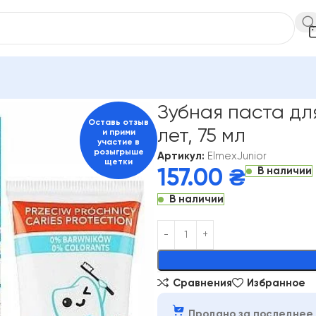
лости рта
Elmex
Зубная паста для детей Elmex Junior от 7-12 
Зубная паста для
Оставь отзыв
лет, 75 мл
и прими
участие в
розыгрыше
Артикул:
ElmexJunior
щетки
В наличии
157.00
₴
В наличии
Alternative:
Сравнения
Избранное
Продано за последнее 