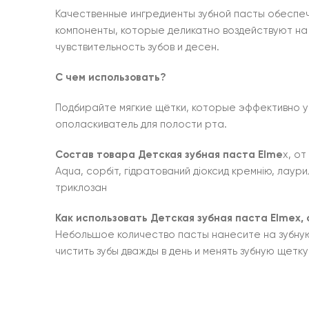
Качественные ингредиенты зубной пасты обеспе
компоненты, которые деликатно воздействуют на 
чувствительность зубов и десен.
С чем использовать?
Подбирайте мягкие щётки, которые эффективно ус
ополаскиватель для полости рта.
Состав товара
Детская зубная паста Elme
x, от
Aqua, сорбіт, гідратований діоксид кремнію, лаур
триклозан
Как использовать Детская зубная паста Elmex, от
Небольшое количество пасты нанесите на зубную 
чистить зубы дважды в день и менять зубную щетк