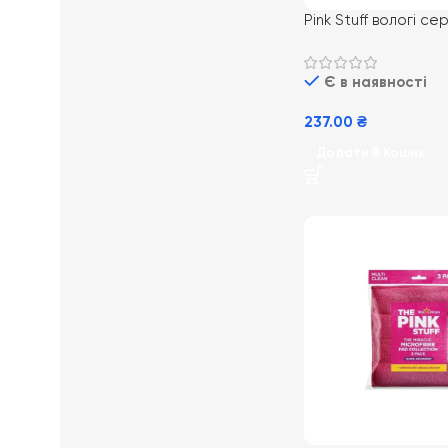
Pink Stuff вологі се
чищеннч поверхонь
універсальні 72шт
Є в наявності
237.00
₴
Додати В Кошик