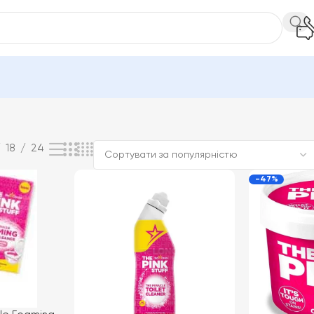
18
24
-47%