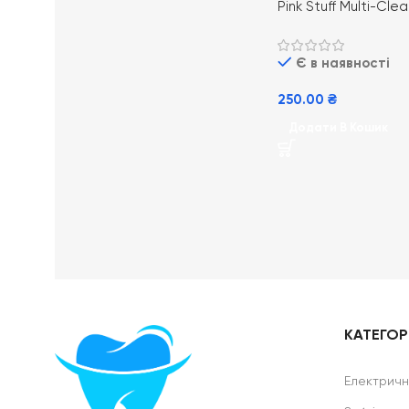
Pink Stuff Multi-Cle
см 3 шт Серветки 
універсальні
Є в наявності
250.00
₴
Додати В Кошик
КАТЕГОРІ
Електричні