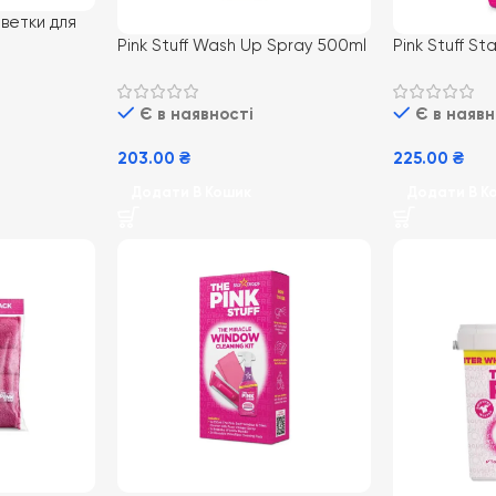
рветки для
Pink Stuff Wash Up Spray 500ml
Pink Stuff S
(10) спрей антижир
500ml (8) ох
плямовивідник
Є в наявності
Є в наявн
тканин
203.00
₴
225.00
₴
Додати В Кошик
Додати В К