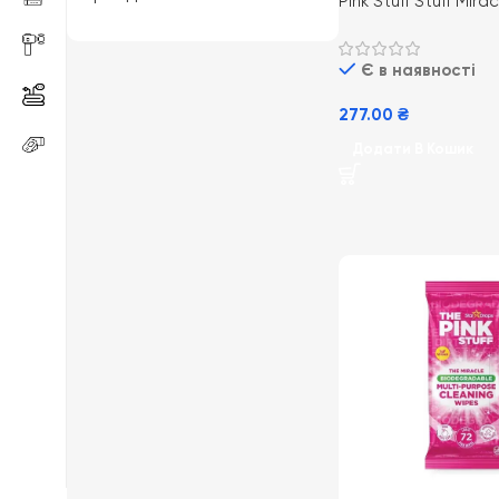
Pink Stuff Stuff Mir
Toilet Cleaner 3x1
(12) пінний порошок
Є в наявності
чищення туалету
277.00
₴
Додати В Кошик