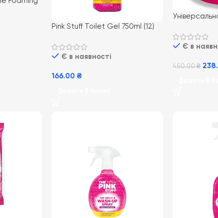
acle Foaming
00g(300g)
Універсальн
 для
Pink Stuff Toilet Gel 750ml (12)
чищення Star
гель для туалету
Stuff Miracl
Є в наявн
850 г
Є в наявності
238
450.00
₴
166.00
₴
Додати В К
Додати В Кошик