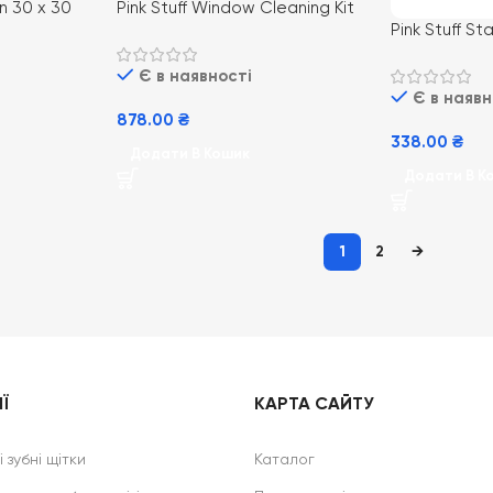
an 30 х 30
Pink Stuff Window Cleaning Kit
Pink Stuff S
мікрофібра
Набір для миття вікон
Powder for Wh
Є в наявності
плямовивідни
Є в наявн
878.00
₴
338.00
₴
Додати В Кошик
Додати В К
1
2
→
Ї
КАРТА САЙТУ
 зубні щітки
Каталог