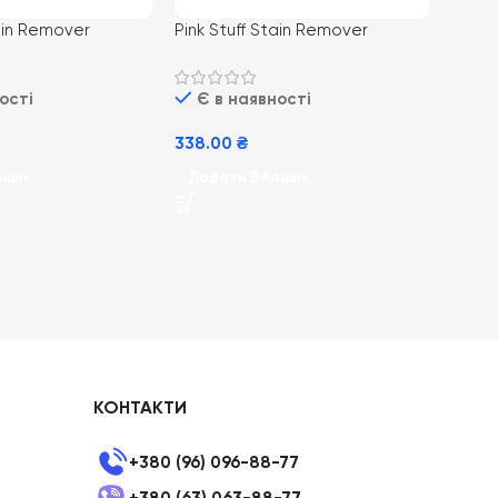
tain Remover
Pink Stuff Stain Remover
ites 1kg (6) охі
Powder for Colours 1kg (6) охі
к для білих речей
плямовивідник для кольорових
ості
Є в наявності
речей
338.00
₴
ошик
Додати В Кошик
КОНТАКТИ
+380 (96) 096-88-77