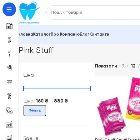
Головна
Каталог
Про Компанію
Блог
Контакти
Головна
Pink Stuff
Показано 1–12 із 23
Pink Stuff
Показати
9
12
Ціна
Ціна:
160 ₴
—
880 ₴
Фільтр
Бренд