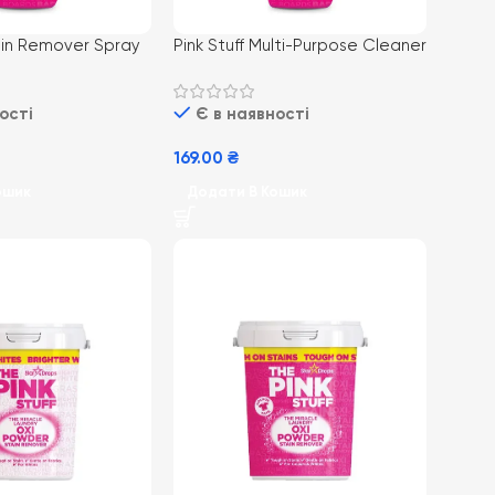
tain Remover Spray
Pink Stuff Multi-Purpose Cleaner
і спрей-
750ml (12) універсальний
 для всіх типів
очисник-спрей для твердих
ості
Є в наявності
поверхонь
169.00
₴
ошик
Додати В Кошик