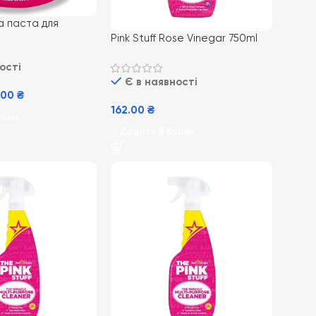
а паста для
Pink Stuff Rose Vinegar 750ml
 Drops The Pink
(12) рожевий оцет для миття
e Cleaning Paste
ості
вікон
Є в наявності
.00
₴
162.00
₴
ошик
Додати В Кошик