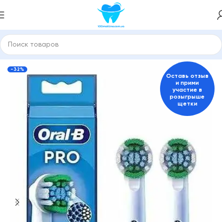
Главная
Насадки для зубной щетки и ирригатора
ORAL-B
-32%
Оставь отзыв
и прими
участие в
розыгрыше
щетки