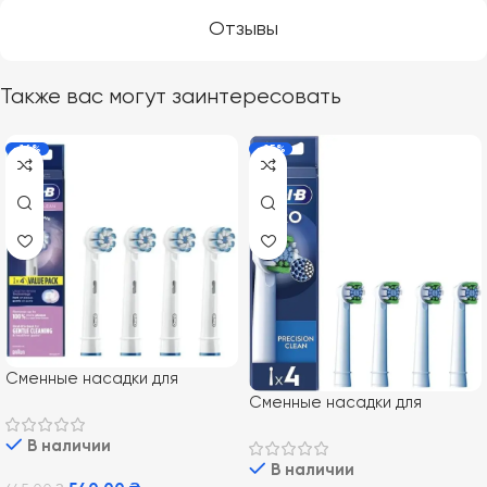
Отзывы
Также вас могут заинтересовать
-16%
-25%
Сменные насадки для
электрической зубной щетки
Сменные насадки для
Oral-B Sensitive Clean 4 шт
электрической зубной щетки
В наличии
Oral-B EB20RX Pro Precision
В наличии
Clean 4 шт