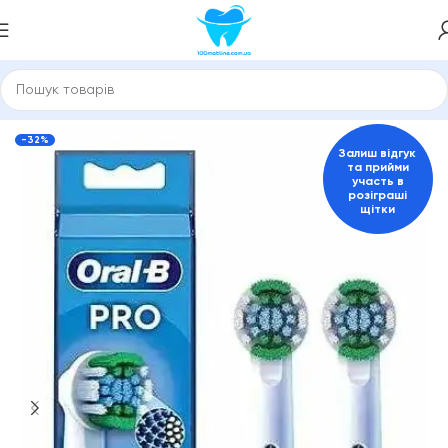
Головна
Насадки для зубної щітки, іригатора
ORAL-B
-32%
Залиш відгук
та прийми
участь в
розіграші
щітки