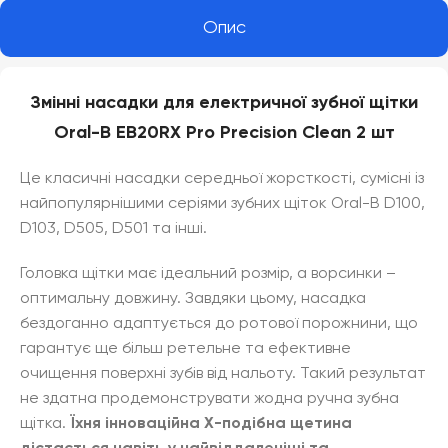
Опис
Змінні насадки для електричної зубної щітки
Oral-B EB20RX Pro Precision Clean 2 шт
Це класичні насадки середньої жорсткості, сумісні із
найпопулярнішими серіями зубних щіток Oral-B D100,
D103, D505, D501 та інші.
Головка щітки має ідеальний розмір, а ворсинки –
оптимальну довжину. Завдяки цьому, насадка
бездоганно адаптується до ротової порожнини, що
гарантує ще більш ретельне та ефективне
очищення поверхні зубів від нальоту. Такий результат
не здатна продемонструвати жодна ручна зубна
щітка.
Їхня інноваційна Х-подібна щетина