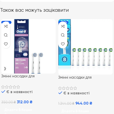
Також вас можуть зацікавити
-11%
-30%
Змінні насадки для
Змінні насадки для
електричної зубної щітки
електричної зубної щітки
Oral-B EB60 Sensi Ultrathin 2
Oral-B EB20 Precision Clean
Є в наявності
шт
Є в наявності
8 шт
312.00
₴
350.00
₴
944.00
₴
1 344.00
₴
Додати В Кошик
Додати В Кошик