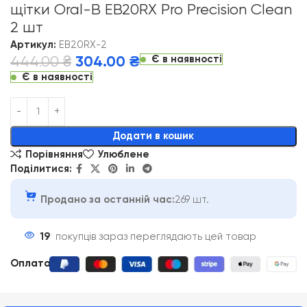
щітки Oral-B EB20RX Pro Precision Clean
2 шт
Артикул:
EB20RX-2
Є в наявності
444.00
₴
304.00
₴
Є в наявності
Alternative:
Додати в кошик
Порівняння
Улюблене
Поділитися:
Продано за останній час:
269 шт.
19
покупців зараз переглядають цей товар
Оплата
: