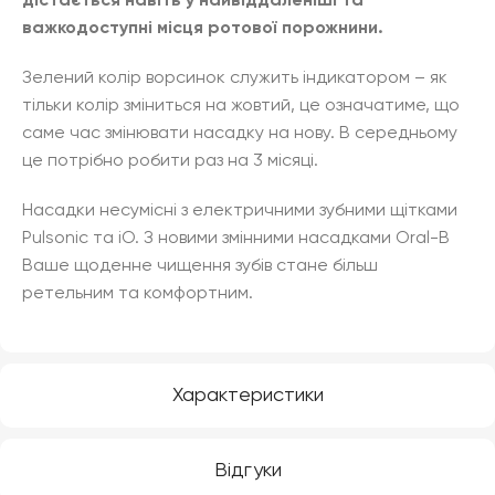
дістається навіть у найвіддаленіші та
важкодоступні місця ротової порожнини.
Зелений колір ворсинок служить індикатором – як
тільки колір зміниться на жовтий, це означатиме, що
саме час змінювати насадку на нову. В середньому
це потрібно робити раз на 3 місяці.
Насадки несумісні з електричними зубними щітками
Pulsonic та iO. З новими змінними насадками Oral-B
Ваше щоденне чищення зубів стане більш
ретельним та комфортним.
Характеристики
Відгуки