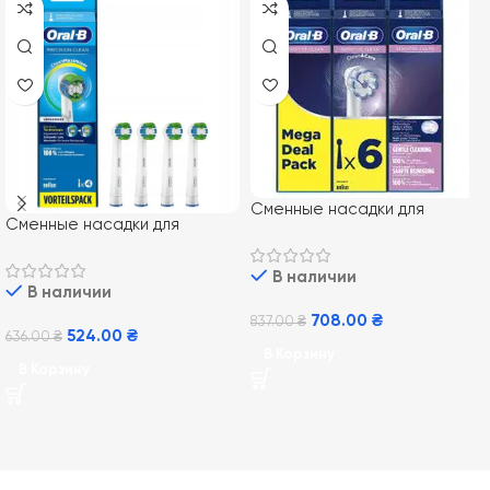
Сменные насадки для
Сменные насадки для
электрической зубной щетки
электрической зубной щетки
Oral-B EB60 Sensi Ultrathin 6
Oral-B EB20 Precision Clean
В наличии
шт
В наличии
4 шт
708.00
₴
837.00
₴
524.00
₴
636.00
₴
В Корзину
В Корзину