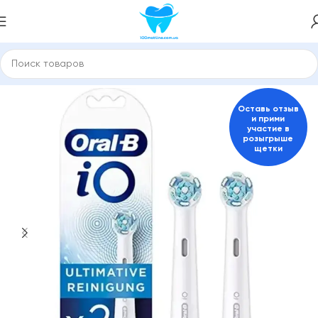
Главная
Насадки для зубной щетки и ирригатора
ORAL-B
Оставь отзыв
и прими
участие в
розыгрыше
щетки