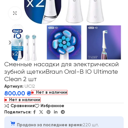
Click to enlarge
Сменные насадки для электрической
зубной щеткиBraun Oral-B IO Ultimate
Clean 2 шт
Артикул:
UlCl2
Нет в наличии
800.00
₴
Нет в наличии
Сравнения
Избранное
Поделиться:
Продано за последнее время:
220 шт.