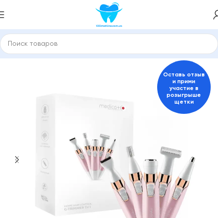
Главная
Электробритвы и триммеры, эпиляторы
Оставь отзыв
и прими
участие в
розыгрыше
щетки