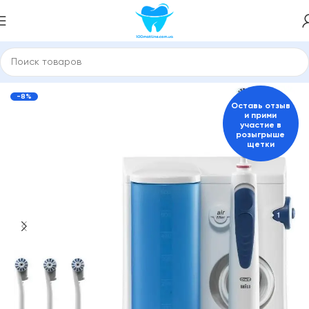
ские щетки
Ирригаторы и зубные центры стационарные
-8%
Оставь отзыв
и прими
участие в
розыгрыше
щетки