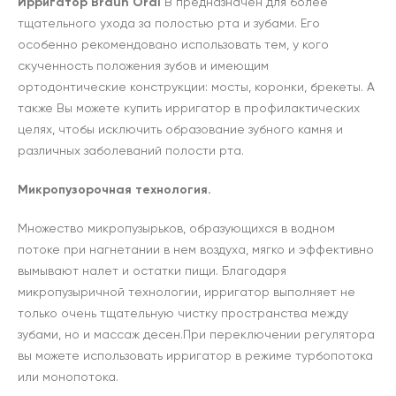
Ирригатор Braun Oral
B предназначен для более
тщательного ухода за полостью рта и зубами. Его
особенно рекомендовано использовать тем, у кого
скученность положения зубов и имеющим
ортодонтические конструкции: мосты, коронки, брекеты. А
также Вы можете купить ирригатор в профилактических
целях, чтобы исключить образование зубного камня и
различных заболеваний полости рта.
Микропузорочная технология.
Множество микропузырьков, образующихся в водном
потоке при нагнетании в нем воздуха, мягко и эффективно
вымывают налет и остатки пищи. Благодаря
микропузыричной технологии, ирригатор выполняет не
только очень тщательную чистку пространства между
зубами, но и массаж десен.
При переключении регулятора
вы можете использовать ирригатор в режиме турбопотока
или монопотока.