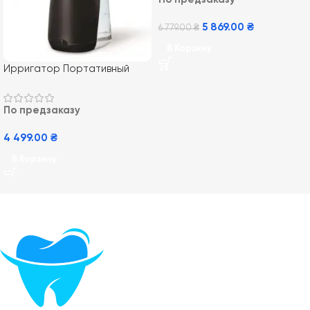
5 869.00
₴
6 779.00
₴
В Корзину
Ирригатор Портативный
Waterpik WP-492 Black
Cordless Plus
По предзаказу
4 499.00
₴
В Корзину