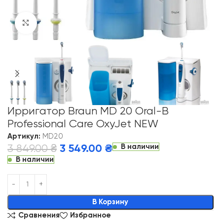
Click to enlarge
Ирригатор Braun MD 20 Oral-B
Professional Care OxyJet NEW
Артикул:
MD20
В наличии
3 849.00
₴
3 549.00
₴
В наличии
Alternative:
В Корзину
Сравнения
Избранное