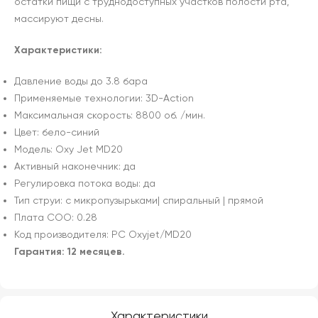
остатки пищи с труднодоступных участков полости рта,
массируют десны.
Характеристики:
Давление воды до 3.8 бара
Применяемые технологии: 3D-Action
Максимальная скорость: 8800 об. /мин.
Цвет: бело-синий
Модель: Oxy Jet MD20
Активный наконечник: да
Регулировка потока воды: да
Тип струи: с микропузырьками| спиральный | прямой
Плата СОО: 0.28
Код производителя: PC Oxyjet/MD20
Гарантия: 12 месяцев.
Характеристики