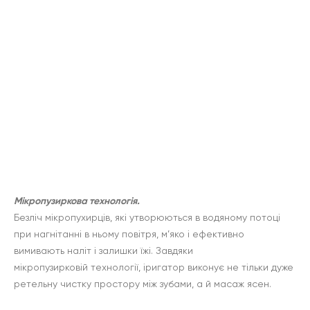
Мікропузиркова технологія.
Безліч мікропухирців, які утворюються в водяному потоці
при нагнітанні в ньому повітря, м’яко і ефективно
вимивають наліт і залишки їжі. Завдяки
мікропузирковій технології, іригатор виконує не тільки дуже
ретельну чистку простору між зубами, а й масаж ясен.