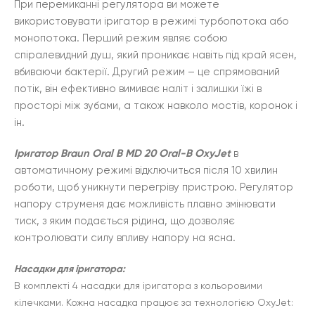
При перемиканні регулятора ви можете
використовувати іригатор в режимі турбопотока або
монопотока. Перший режим являє собою
спіралевидний душ, який проникає навіть під край ясен,
вбиваючи бактерії. Другий режим – це спрямований
потік, він ефективно вимиває наліт і залишки їжі в
просторі між зубами, а також навколо мостів, коронок і
ін.
Іригатор Braun Oral B MD 20 Oral-B OxyJet
в
автоматичному режимі відключиться після 10 хвилин
роботи, щоб уникнути перегріву пристрою. Регулятор
напору струменя дає можливість плавно змінювати
тиск, з яким подається рідина, що дозволяє
контролювати силу впливу напору на ясна.
Насадки для іригатора:
В комплекті 4 насадки для іригатора з кольоровими
кілечками. Кожна насадка працює за технологією OxyJet: