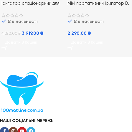
Іригатор стаціонарний для
Міні портативний іригатор B.
порожнини рота Waterpik
Well PRO-913
WP-100 ULTRA
Є в наявності
Є в наявності
3 919.00
₴
2 290.00
₴
4 820.00
₴
Додати В Кошик
Додати В Кошик
НАШІ СОЦІАЛЬНІ МЕРЕЖІ: