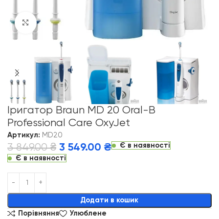
Click to enlarge
Іригатор Braun MD 20 Oral-B
Professional Care OxyJet
Артикул:
MD20
Є в наявності
3 849.00
₴
3 549.00
₴
Є в наявності
Alternative:
Додати в кошик
Порівняння
Улюблене