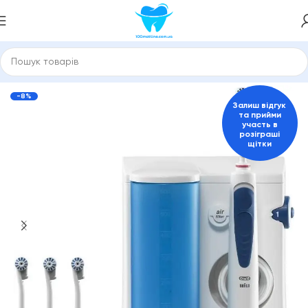
нарні і портативні
Іригатори та зубні стаціонарні центри
-8%
Залиш відгук
та прийми
участь в
розіграші
щітки