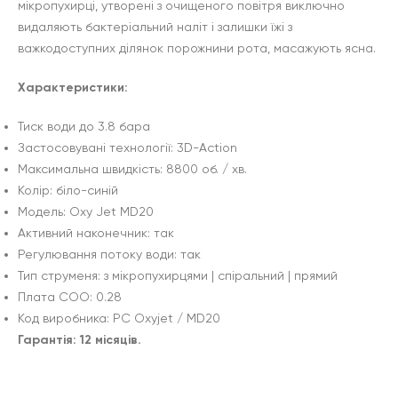
мікропухирці, утворені з очищеного повітря виключно
видаляють бактеріальний наліт і залишки їжі з
важкодоступних ділянок порожнини рота, масажують ясна.
Характеристики:
Тиск води до 3.8 бара
Застосовувані технології: 3D-Action
Максимальна швидкість: 8800 об. / хв.
Колір: біло-синій
Модель: Oxy Jet MD20
Активний наконечник: так
Регулювання потоку води: так
Тип струменя: з мікропухирцями | спіральний | прямий
Плата СОО: 0.28
Код виробника: PC Oxyjet / MD20
Гарантія: 12 місяців.