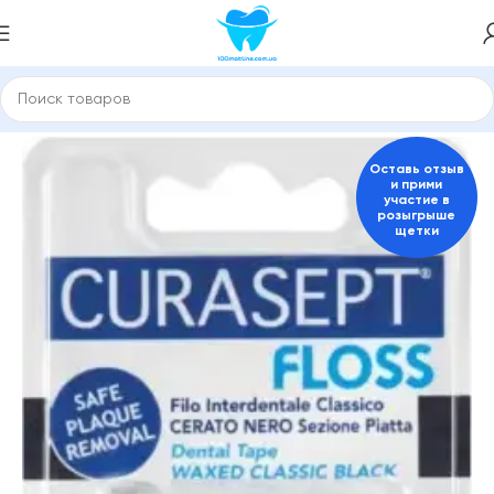
е пасты и средства для гигиены полости рта
Зубные нити
Оставь отзыв
и прими
участие в
розыгрыше
щетки