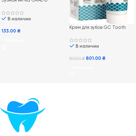
Зубная нитка ORAL-B
Essential Floss, 50 м
В наличии
Крем для зубов GC Tooth
133.00
₴
Mousse Mint 35 мл, Мята
В Корзину
В наличии
801.00
₴
849.00
₴
В Корзину