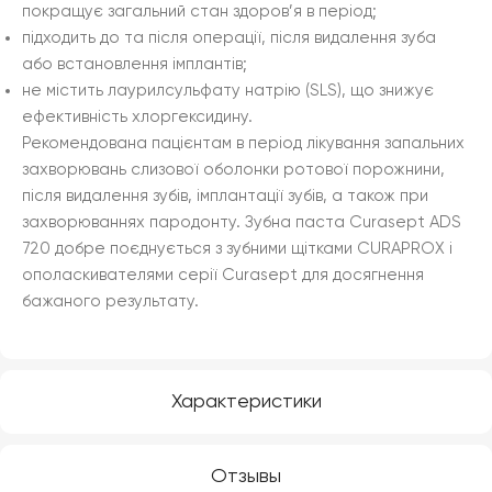
покращує загальний стан здоров’я в період;
підходить до та після операції, після видалення зуба
або встановлення імплантів;
не містить лаурилсульфату натрію (SLS), що знижує
ефективність хлоргексидину.
Рекомендована пацієнтам в період лікування запальних
захворювань слизової оболонки ротової порожнини,
після видалення зубів, імплантації зубів, а також при
захворюваннях пародонту.
Зубна паста Curasept ADS
720 добре поєднується з зубними щітками CURAPROX і
ополаскивателями серії Curasept для досягнення
бажаного результату.
Характеристики
Отзывы