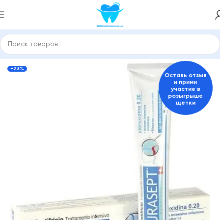
 и средства для гигиены полости рта
Пасты для взрослых
-23%
Оставь отзыв
и прими
участие в
розыгрыше
щетки