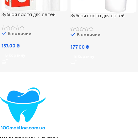
Зубная паста для детей
Зубная паста для детей
Elmex Junior от 7-12 лет,
BioRepair Kids от 0 до 6 лет
75 мл
со вкусом клубники 75 мл
В наличии
В наличии
157.00
₴
177.00
₴
В Корзину
В Корзину