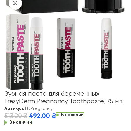
Click to enlarge
Зубная паста для беременных
FrezyDerm Pregnancy Toothpaste, 75 мл.
Артикул:
FDPregnancy
В наличии
513.00
₴
492.00
₴
В наличии