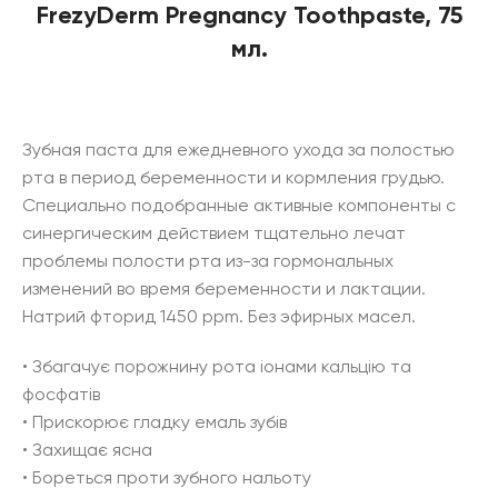
FrezyDerm Pregnancy Toothpaste, 75
мл.
Зубная паста для ежедневного ухода за полостью
рта в период беременности и кормления грудью.
Специально подобранные активные компоненты с
синергическим действием тщательно лечат
проблемы полости рта из-за гормональных
изменений во время беременности и лактации.
Натрий фторид 1450 ppm. Без эфирных масел.
• Збагачує порожнину рота іонами кальцію та
фосфатів
• Прискорює гладку емаль зубів
• Захищає ясна
• Бореться проти зубного нальоту