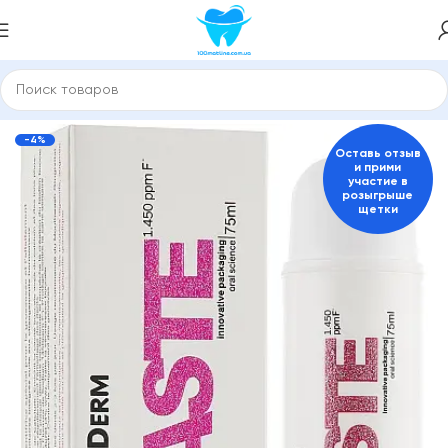
ные пасты и средства для гигиены полости рта
FrezyDerm
-4%
Оставь отзыв
и прими
участие в
розыгрыше
щетки