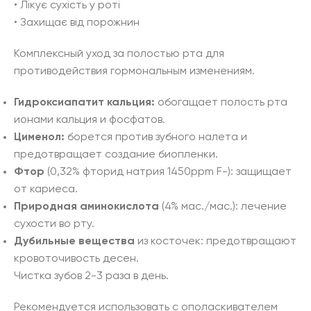
• Лікує сухість у роті
• Захищає від порожнин
Комплексный уход за полостью рта для
противодействия гормональным изменениям.
Гидроксиапатит
кальция
:
обогащает полость рта
ионами кальция и фосфатов.
Цименол
:
борется против зубного налета и
предотвращает создание биопленки.
Фтор
(0,32% фторид натрия 1450ppm F-): защищает
от кариеса.
Природная
аминокислота
(4% мас./мас.): лечение
сухости во рту.
Дубильные
вещества
из косточек: предотвращают
кровоточивость десен.
Чистка зубов 2-3 раза в день.
Рекомендуется использовать с ополаскивателем