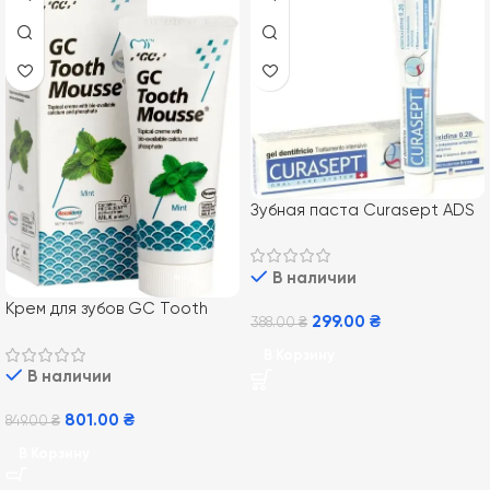
Зубная паста Curasept ADS
720, 75 мл
В наличии
Крем для зубов GC Tooth
299.00
₴
388.00
₴
Mousse Mint 35 мл, Мята
В Корзину
В наличии
801.00
₴
849.00
₴
В Корзину