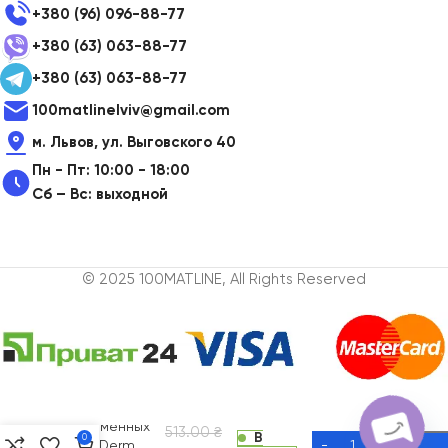
+380 (96) 096-88-77
+380 (63) 063-88-77
+380 (63) 063-88-77
100matlinelviv@gmail.com
м. Львов, ул. Выговского 40
Пн - Пт: 10:00 - 18:00
Сб – Вс: выходной
© 2025 100MATLINE, All Rights Reserved
Зубная
паста для
беременных
513.00
₴
В
0
FrezyDerm