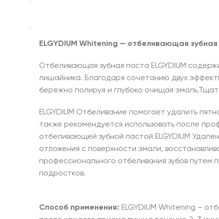
ELGYDIUM Whitening — отбеливающая зубная 
Отбеливающая зубная паста ELGYDIUM содержи
лишайника. Благодаря сочетанию двух эффекти
бережно полируя и глубоко очищая эмаль.Тщат
ELGYDIUM Отбеливание помогает удалить пятна
также рекомендуется использовать после проф
отбеливающей зубной пастой ELGYDIUM Удалени
отложения с поверхности эмали, восстанавлив
профессионального отбеливания зубов путем п
подростков.
Способ применения:
ELGYDIUM Whitening – от