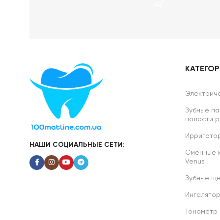
КАТЕГО
Электриче
Зубные па
полости р
Ирригатор
НАШИ СОЦИАЛЬНЫЕ СЕТИ:
Сменные ка
Venus
Зубные ще
Ингалято
Тонометр