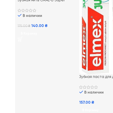
Зубная нить ORAL-B Super
Floss, 50 м
В наличии
140.00
₴
175.00
₴
В Корзину
Зубная паста для
Junior от 7-12 лет,
В наличии
157.00
₴
В Корзину