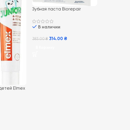
Зубная паста Biorepair
Paradontgel Plus для защиты
чувствительных десен 75 мл
В наличии
314.00
₴
383.00
₴
В Корзину
 детей Elmex
 75 мл