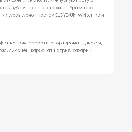
 отложения, используйте зубную пасту с
ольку зубная паста содержит абразивные
ки зубов зубной пастой ELGYDIUM Whitening и
ьфат натрия, ароматизатор (аромат), диоксид
оза, лимонен, карбонат натрия, сахарин