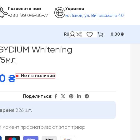
Позвоните нам
Украина
+380 (96) 096-88-77
м. Львов, ул. Виговського 40
RU
0.00
₴
ливающая ,75мл
GYDIUM Whitening
75мл
Нет в наличии
00
₴
Поделиться:
время:
226 шт.
й момент просматривают этот товар