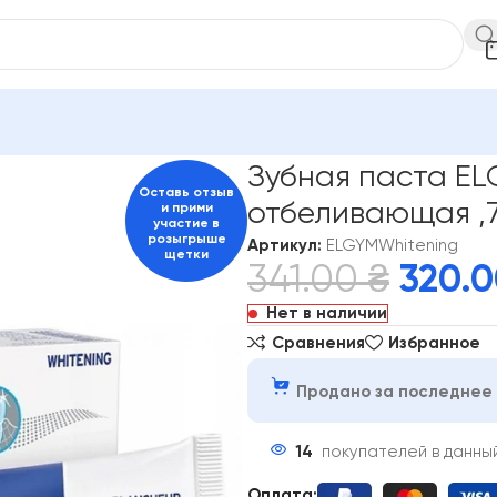
лости рта
ELGYDIUM
Зубная паста ELGYDIUM Whitening отбе
Зубная паста EL
Оставь отзыв
отбеливающая ,
и прими
участие в
розыгрыше
Артикул:
ELGYMWhitening
щетки
341.00
₴
320.
Нет в наличии
Сравнения
Избранное
Продано за последнее 
14
покупателей в данны
Оплата: