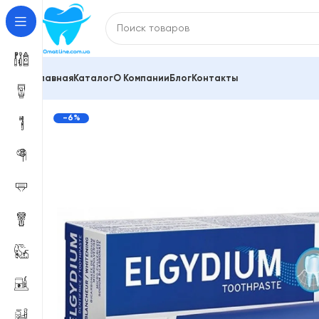
Главная
Каталог
О Компании
Блог
Контакты
Главная
Зубные пасты и средства для гигиены по
-6%