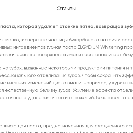
Отзывы
паста, которая удаляет стойкие пятна, возвращая зуб
т мелкодисперсные частицы бикарбоната натрия и расти
вных ингредиентов зубная паста ELGYDIUM Whitening про
ельная очистка поверхности эмали восстанавливает безу
 на зубах, вызванные некоторыми продуктами питания и т
ессионального отбеливания зубов, чтобы сохранить эффе
е внешних изменений цвета эмали, например, у курильщи
ая естественную белизну зубов. Усиление эффекта отбел
остоянного удаления пятен и отложений. Безопасен в по
беливающая паста, предназначенная для ежедневного исп