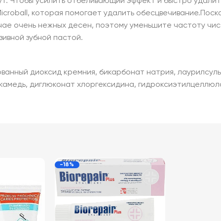
ут. Чтобы усилить отбеливающий эффект и быстро удалить
croball, которая помогает удалить обесцвечивание.Поск
чае очень нежных десен, поэтому уменьшите частоту чист
зивной зубной пастой.
рованный диоксид кремния, бикарбонат натрия, лаурилсул
 камедь, диглюконат хлоргексидина, гидроксиэтилцеллюл
-18%