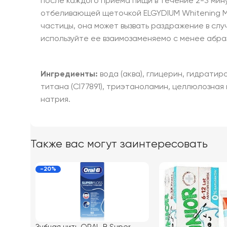
после каждого приема пищи в течение 2-3 мин
отбеливающей щеточкой ELGYDIUM Whitening Mi
частицы, она может вызвать раздражение в слу
используйте ее взаимозаменяемо с менее абра
Ингредиенты:
вода (аква), глицерин, гидрати
титана (Cl77891), триэтаноламин, целлюлозная
натрия.
Также вас могут заинтересовать
-20%