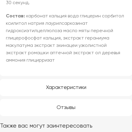
30 секунд.
Состав:
карбонат кальция вода глицерин сорбитол
ксилитол натрия лаурилсаркозинат
гидроксиэтилцеллюлоза масло мяты перечной
глицерофосфат кальция, экстракт гераниума
макулатума экстракт эхинацеи узколистной
экстракт ромашки аптечной экстракт ол деревья
аммония глицирризат
Характеристики
Отзывы
Также вас могут заинтересовать