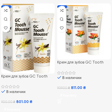
-11%
-11%
Крем для зубов GC Tooth
Mousse Tutti-Frutti 35 мл,
Тутти Фрутти
Крем для зубов GC Tooth
В наличии
Mousse Vannilla 35 мл,
Ванильный
811.00
₴
909.00
₴
В наличии
В Корзину
801.00
₴
900.00
₴
В Корзину