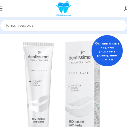
 и средства для гигиены полости рта
Пасты для взрослых
Оставь отзыв
и прими
участие в
розыгрыше
щетки