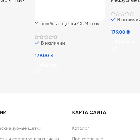
 GUM Trav-
Межзубные 
ля идеальной
Ler ISO 0, 1
идеальной г
В наличи
Межзубные щетки GUM Trav-
Ler ISO 3 1.2 мм 4 шт с удобной
179.00
₴
ручкой для легкости
В Корзину
В наличии
использования
179.00
₴
В Корзину
РИИ
КАРТА САЙТА
ские зубные щетки
Каталог
сты и средства для гигиены
Про компанию