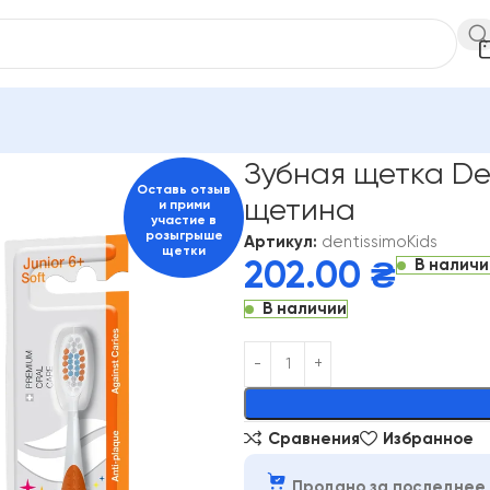
е щетки
Зубная щетка Dentissimo Junior 6+ Мягкая щетина
Зубная щетка Den
Оставь отзыв
щетина
и прими
участие в
розыгрыше
Артикул:
dentissimoKids
щетки
В наличи
202.00
₴
В наличии
Alternative:
Сравнения
Избранное
Продано за последнее 