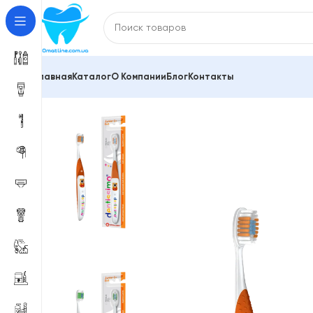
Главная
Каталог
О Компании
Блог
Контакты
Главная
Зубные щетки и межзубные ершики
Зубны