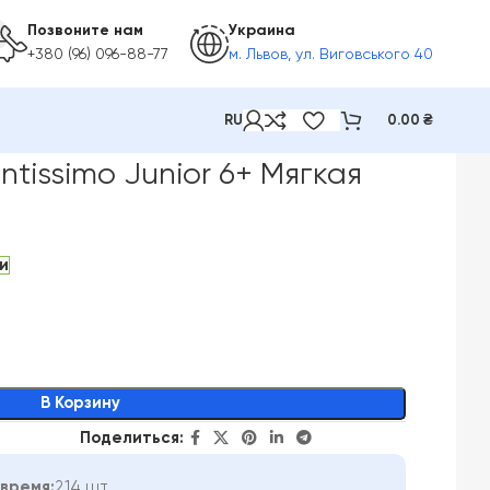
Позвоните нам
Украина
+380 (96) 096-88-77
м. Львов, ул. Виговського 40
RU
0.00
₴
tissimo Junior 6+ Мягкая
и
В Корзину
Поделиться:
время:
214 шт.