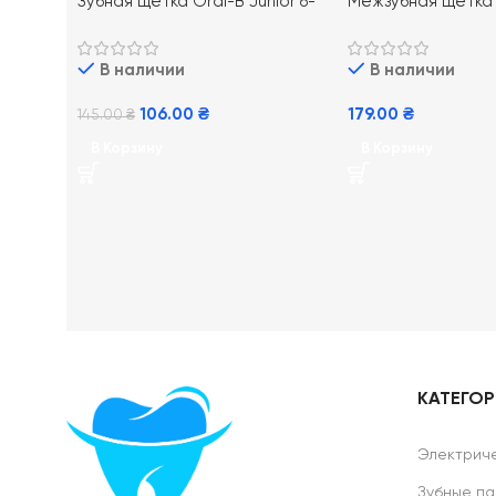
Зубная щетка Oral-B Junior 6-
Межзубная щетка
12 лет Star Wars
Ler 0.9 mm 4 шт д
гигиены зубов
В наличии
В наличии
106.00
₴
179.00
₴
145.00
₴
В Корзину
В Корзину
КАТЕГО
Электриче
Зубные па