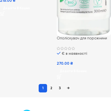
216.00
₴
Додати В Кошик
Ополіскувач для порожнини
рота GUM BIO fresh mint, 300
мл
Є в наявності
270.00
₴
Додати В Кошик
1
2
3
→