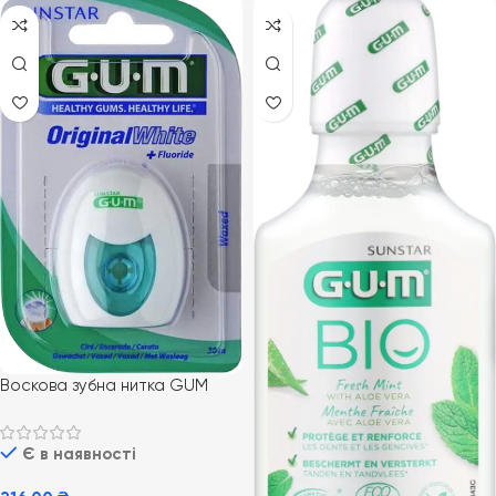
Воскова зубна нитка GUM
White Original 30 м для
щоденної гігієни порожнини
Є в наявності
рота