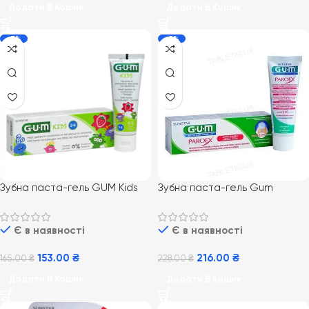
Додати В Кошик
Додати В Кошик
-7%
-5%
Зубна паста-гель GUM Kids
Зубна паста-гель Gum
від 2 до 6 років 50 мл
Paroex 0,12% 75 мл
Є в наявності
Є в наявності
153.00
₴
216.00
₴
165.00
₴
228.00
₴
Додати В Кошик
Додати В Кошик