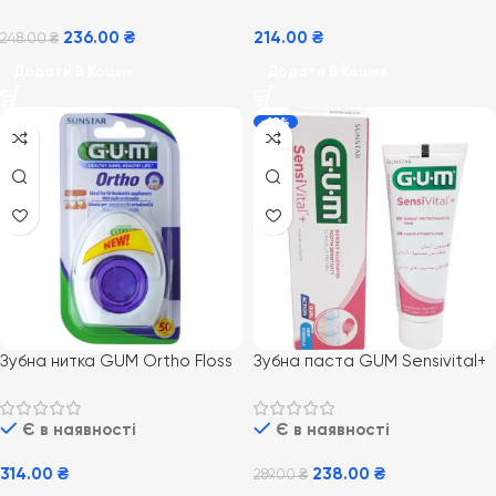
236.00
₴
214.00
₴
248.00
₴
Додати В Кошик
Додати В Кошик
-18%
Зубна нитка GUM Ortho Floss
Зубна паста GUM Sensivital+
50 од для ефективного
75 мл
догляду за ортодонтичними
Є в наявності
Є в наявності
конструкціями
314.00
₴
238.00
₴
289.00
₴