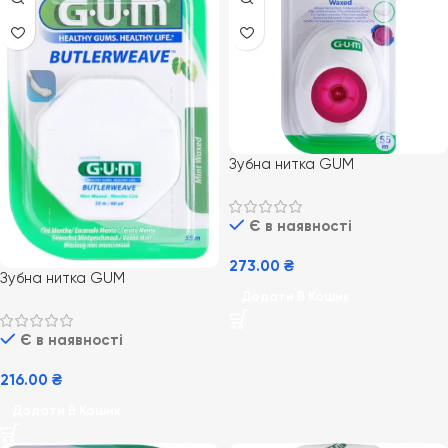
Зубна нитка GUM
Butlerweave Waxed вощена
55 м
Є в наявності
273.00
₴
Зубна нитка GUM
Додати В Кошик
Butlerweave 55 м з восковим
покриттям і м’ятним
Є в наявності
ароматом
216.00
₴
Додати В Кошик