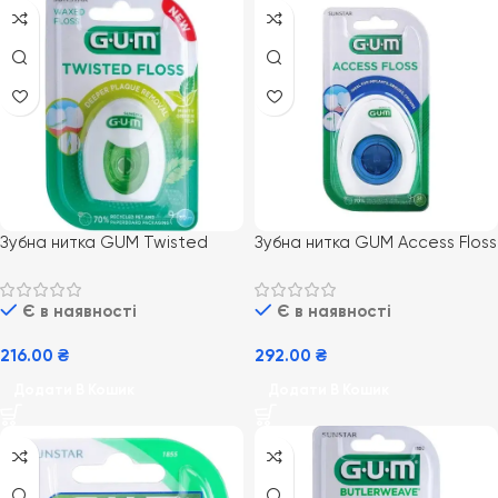
Зубна нитка GUM Twisted
Зубна нитка GUM Access Floss
Floss 30 м з м’ятним смаком
50 шт. для ретельного
для щоденної гігієни
чищення міжзубних проміжків
Є в наявності
Є в наявності
216.00
₴
292.00
₴
Додати В Кошик
Додати В Кошик