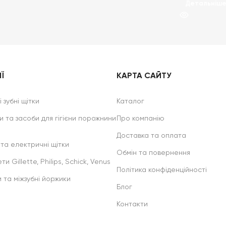
Детальніш
Ї
КАРТА САЙТУ
 зубні щітки
Каталог
и та засоби для гігієни порожнини
Про компанію
Доставка та оплата
 та електричні щітки
Обмін та повернення
ти Gillette, Philips, Schick, Venus
Політика конфіденційності
и та міжзубні йоржики
Блог
Контакти