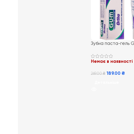
Зубна паста-гель 
75 мл
Немає в наявності
189.00
₴
269.00
₴
Детальніше