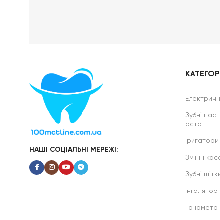
КАТЕГОРІ
Електричні
Зубні паст
рота
Іригатори
НАШІ СОЦІАЛЬНІ МЕРЕЖІ:
Змінні касе
Зубні щітк
Інгалятор
Тонометр