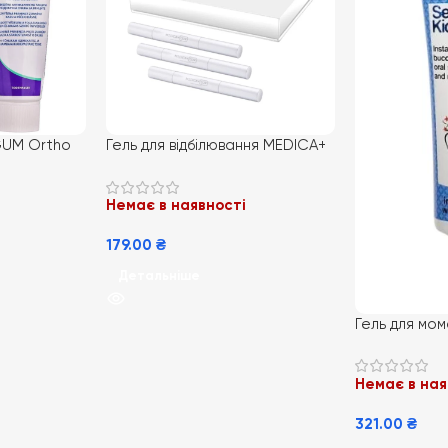
GUM Ortho
Гель для відбілювання MEDICA+
WhitePearl Pengel 3X (Japan)
Немає в наявності
179.00
₴
Детальніше
Гель для мо
полегшення 
FrezyDerm S
Немає в ная
Gel ,25 мл
321.00
₴