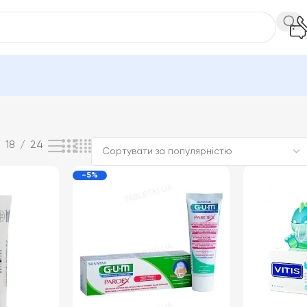
и рота
Гелі для зубів
Відображаються усі з 11 результатів
18
24
-5%