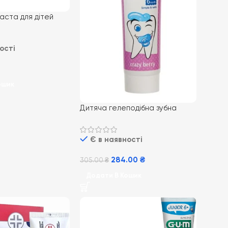
аста для дітей
д 0 до 2 років, 30
новий наперсток
ості
ошик
Дитяча гелеподібна зубна
паста без фтору FrezyDerm
Sensiteeth First, від 0 до 3
Є в наявності
років, 40мл
284.00
₴
305.00
₴
Додати В Кошик