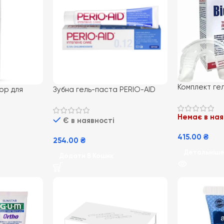
Комплект гел
ор для
Зубна гель-паста PERIO-AID
Desensitizin
CA+ V34
0.12% INTENSIVE CARE 75 мл
Немає в ная
Є в наявності
415.00
₴
254.00
₴
Детальніш
Додати В Кошик