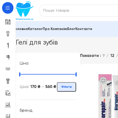
Головна
Каталог
Про Компанію
Блог
Контакти
Головна
Зубні пасти та засоби для гігієни порожнин
Гелі для зубів
Показати
9
12
Ціна
Ціна:
170 ₴
—
560 ₴
Фільтр
Бренд