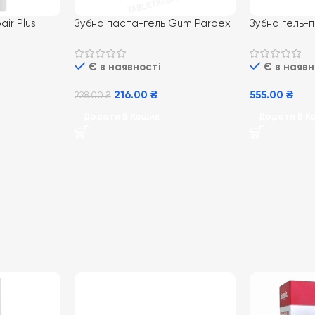
air Plus
Зубна паста-гель Gum Paroex
Зубна гель-п
нсив 20 мл.
0,12% 75 мл
VITIS BABY ві
мл + силіко
Є в наявності
Є в наявн
216.00
₴
555.00
₴
228.00
₴
Додати В Кошик
Додати В К