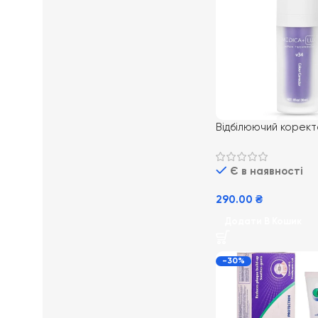
Відбілюючий корект
кольору зубів MEDI
Є в наявності
290.00
₴
Додати В Кошик
-30%