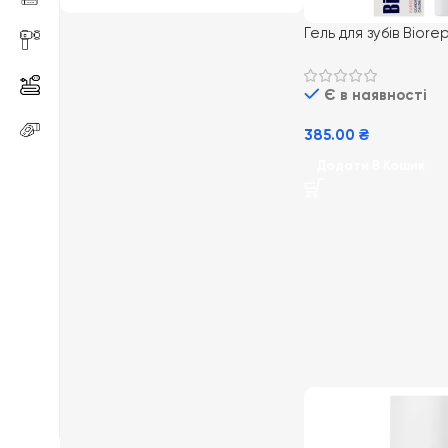
Гель для зубів Biorep
Пародонтогель інте
Є в наявності
385.00
₴
Додати В Кошик