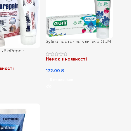
Зубна паста-гель дитяча GUM
Junior полуниця від 6 років 50 мл
ь BioRepair
g 50 мл + капа
Немає в наявності
вності
172.00
₴
Детальніше
е