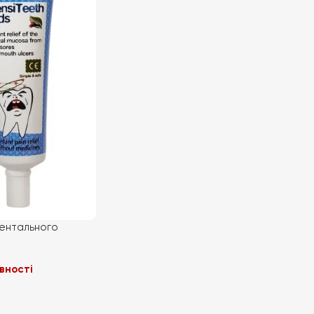
ментального
болю зубів,
ensiteeth Apthae
вності