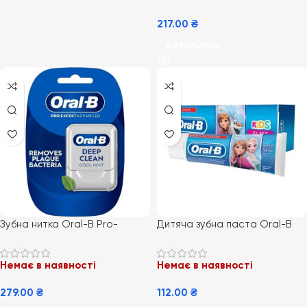
217.00
₴
Детальніше
Зубна нитка Oral-B Pro-
Дитяча зубна паста Oral-B
Expert deep clean 50м.
Kids Frozen захист від цукру,
від 3 років, 75 мл
Немає в наявності
Немає в наявності
279.00
₴
112.00
₴