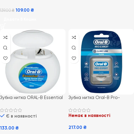
109.00
₴
139.00
₴
Додати В Кошик
Зубна нитка ORAL-B Essential
Зубна нитка Oral-B Pro-
Floss, 50 м
Expert Clinic Line 25м.
Немає в наявності
Є в наявності
217.00
₴
133.00
₴