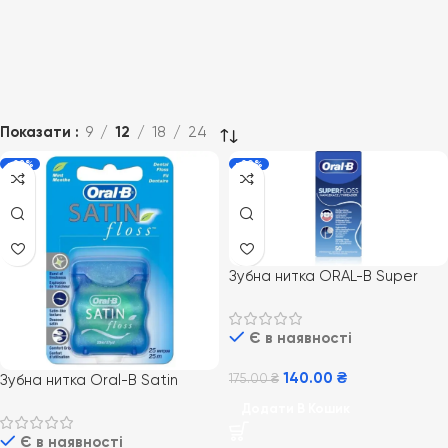
Показати
9
12
18
24
-22%
-20%
Зубна нитка ORAL-B Super
Floss, 50 м
Є в наявності
140.00
₴
175.00
₴
Зубна нитка Oral-B Satin
Floss, М’ята, 25 м
Додати В Кошик
Є в наявності