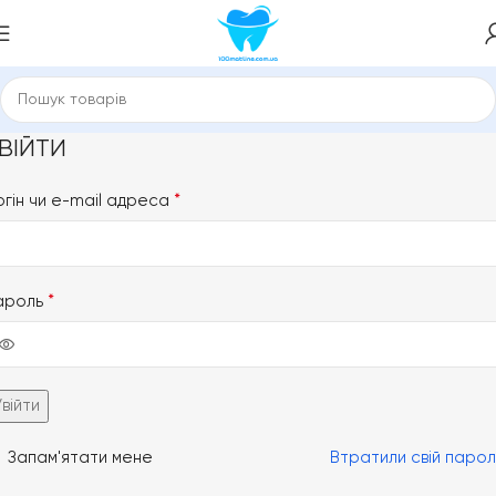
ВІЙТИ
огін чи e-mail адреса
*
ароль
*
ternative:
Увійти
Запам'ятати мене
Втратили свій парол