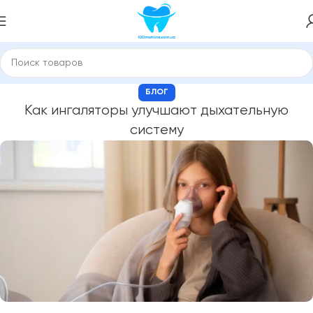
БЛОГ
Как ингаляторы улучшают дыхательную
систему