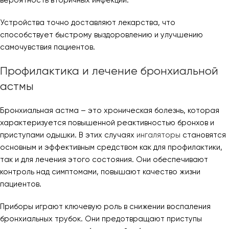
вероятность вторичных инфекций.
Устройства точно доставляют лекарства, что
способствует быстрому выздоровлению и улучшению
самочувствия пациентов.
Профилактика и лечение бронхиальной
астмы
Бронхиальная астма – это хроническая болезнь, которая
характеризуется повышенной реактивностью бронхов и
приступами одышки. В этих случаях
ингаляторы
становятся
основным и эффективным средством как для профилактики,
так и для лечения этого состояния. Они обеспечивают
контроль над симптомами, повышают качество жизни
пациентов.
Приборы играют ключевую роль в снижении воспаления
бронхиальных трубок. Они предотвращают приступы