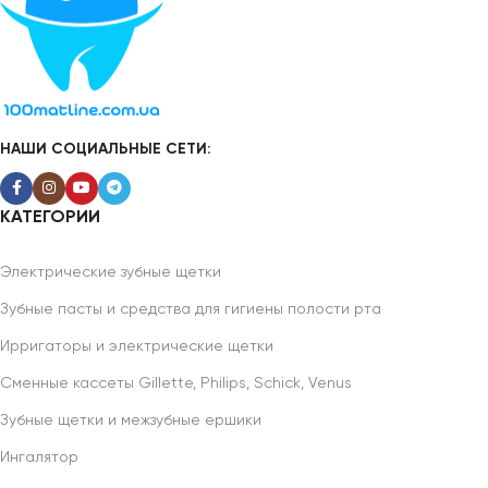
НАШИ СОЦИАЛЬНЫЕ СЕТИ:
КАТЕГОРИИ
Электрические зубные щетки
Зубные пасты и средства для гигиены полости рта
Ирригаторы и электрические щетки
Сменные кассеты Gillette, Philips, Schick, Venus
Зубные щетки и межзубные ершики
Ингалятор