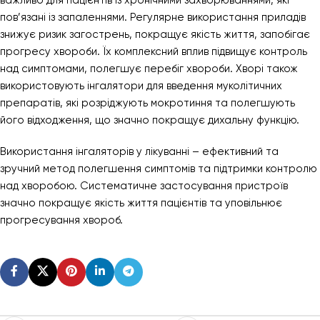
важливо для пацієнтів із хронічними захворюваннями, які
пов’язані із запаленнями. Регулярне використання приладів
знижує ризик загострень, покращує якість життя, запобігає
прогресу хвороби. Їх комплексний вплив підвищує контроль
над симптомами, полегшує перебіг хвороби. Хворі також
використовують інгалятори для введення муколітичних
препаратів, які розріджують мокротиння та полегшують
його відходження, що значно покращує дихальну функцію.
Використання інгаляторів у лікуванні – ефективний та
зручний метод полегшення симптомів та підтримки контролю
над хворобою. Систематичне застосування пристроїв
значно покращує якість життя пацієнтів та уповільнює
прогресування хвороб.