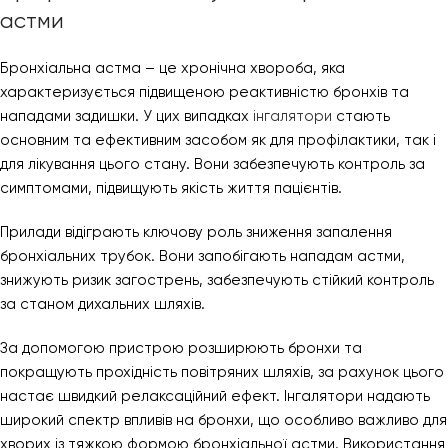
астми
Бронхіальна астма – це хронічна хвороба, яка
характеризується підвищеною реактивністю бронхів та
нападами задишки. У цих випадках
інгалятори
стають
основним та ефективним засобом як для профілактики, так і
для лікування цього стану. Вони забезпечують контроль за
симптомами, підвищують якість життя пацієнтів.
Прилади відіграють ключову роль зниження запалення
бронхіальних трубок. Вони запобігають нападам астми,
знижують ризик загострень, забезпечують стійкий контроль
за станом дихальних шляхів.
За допомогою пристрою розширюють бронхи та
покращують прохідність повітряних шляхів, за рахунок цього
настає швидкий релаксаційний ефект. Інгалятори надають
широкий спектр впливів на бронхи, що особливо важливо для
хворих із тяжкою формою бронхіальної астми. Використання