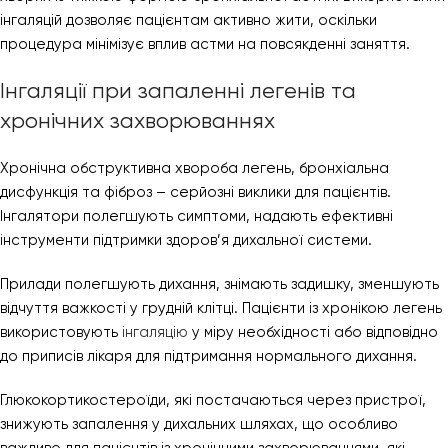
інгаляцій дозволяє пацієнтам активно жити, оскільки
процедура мінімізує вплив астми на повсякденні заняття.
Інгаляції при запаленні легенів та
хронічних захворюваннях
Хронічна обструктивна хвороба легень, бронхіальна
дисфункція та фіброз – серйозні виклики для пацієнтів.
Інгалятори полегшують симптоми, надають ефективні
інструменти підтримки здоров’я дихальної системи.
Прилади полегшують дихання, знімають задишку, зменшують
відчуття важкості у грудній клітці. Пацієнти із хронікою легень
використовують
інгаляцію
у міру необхідності або відповідно
до приписів лікаря для підтримання нормального дихання.
Глюкокортикостероїди, які постачаються через пристрої,
знижують запалення у дихальних шляхах, що особливо