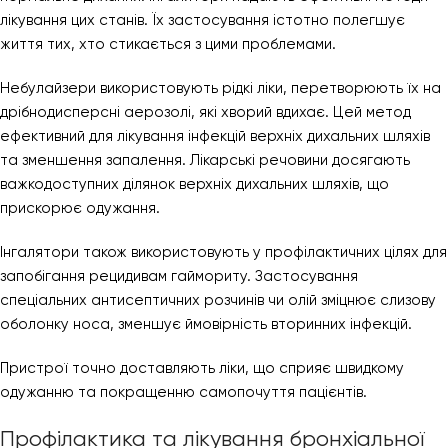
лікування цих станів. Їх застосування істотно полегшує
життя тих, хто стикається з цими проблемами.
Небулайзери використовують рідкі ліки, перетворюють їх на
дрібнодисперсні аерозолі, які хворий вдихає. Цей метод
ефективний для лікування інфекцій верхніх дихальних шляхів
та зменшення запалення. Лікарські речовини досягають
важкодоступних ділянок верхніх дихальних шляхів, що
прискорює одужання.
Інгалятори також використовують у профілактичних цілях для
запобігання рецидивам гаймориту. Застосування
спеціальних антисептичних розчинів чи олій зміцнює слизову
оболонку носа, зменшує ймовірність вторинних інфекцій.
Пристрої точно доставляють ліки, що сприяє швидкому
одужанню та покращенню самопочуття пацієнтів.
Профілактика та лікування бронхіальної