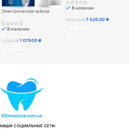
20000 Rose Gold + Etui USB
В наличии
Электрическая зубная
щетка Braun Oral-B Vitality
7 420.00
₴
8 800.00
₴
100 White CrossAction
В Корзину
В наличии
1 079.00
₴
1 409.00
₴
В Корзину
НАШИ СОЦИАЛЬНЫЕ СЕТИ: