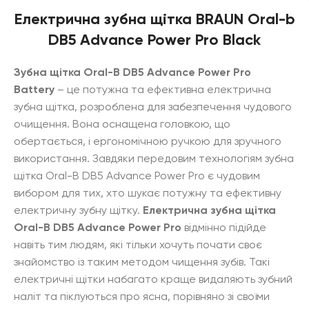
Електрична зубна щітка BRAUN Oral-b
DB5 Advance Power Pro Black
Зубна щітка Oral-B DB5 Advance Power Pro
Battery
– це потужна та ефективна електрична
зубна щітка, розроблена для забезпечення чудового
очищення. Вона оснащена головкою, що
обертається, і ергономічною ручкою для зручного
використання. Завдяки передовим технологіям зубна
щітка Oral-B DB5 Advance Power Pro є чудовим
вибором для тих, хто шукає потужну та ефективну
електричну зубну щітку.
Електрична зубна щітка
Oral-B DB5 Advance Power Pro
відмінно підійде
навіть тим людям, які тільки хочуть почати своє
знайомство із таким методом чищення зубів. Такі
електричні щітки набагато краще видаляють зубний
наліт та піклуються про ясна, порівняно зі своїми