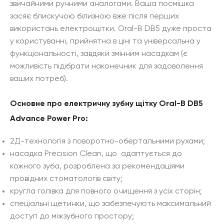
звичайними ручними аналогами. Ваша посмішка
засяє блискучою білизною вже після перших
використань електрощітки. Oral-B DB5 дуже проста
у користуванні, прийнятна в ціні та універсальна у
функціональності, завдяки змінним насадкам (є
можливість підібрати наконечник для задоволення
ваших потреб).
Основне про електричну зубну щітку Oral-B DB5
Advance Power Pro:
2Д-технологія з поворотно-обертальними рухами;
насадка Precision Clean, що адаптується до
кожного зуба, розроблена за рекомендаціями
провідних стоматологів світу;
кругла голівка для повного очищення з усіх сторін;
спеціальні щетинки, що забезпечують максимальний
доступ до міжзубного простору;