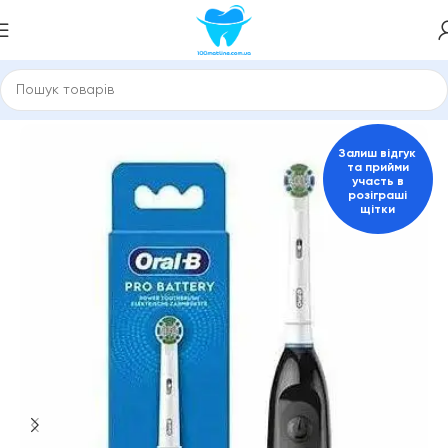
Головна
Електричні зубні щітки
Для дорослих
Залиш відгук
та прийми
участь в
розіграші
щітки