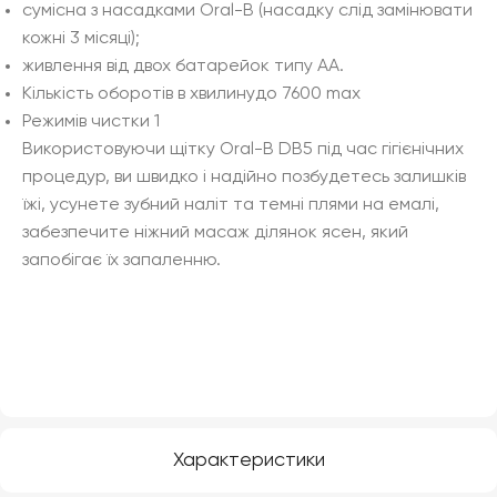
сумісна з насадками Oral-B (насадку слід замінювати
кожні 3 місяці);
живлення від двох батарейок типу АА.
Кількість оборотів в хвилинудо 7600 max
Режимів чистки 1
Використовуючи щітку Oral-B DB5 під час гігієнічних
процедур, ви швидко і надійно позбудетесь залишків
їжі, усунете зубний наліт та темні плями на емалі,
забезпечите ніжний масаж ділянок ясен, який
запобігає їх запаленню.
Характеристики