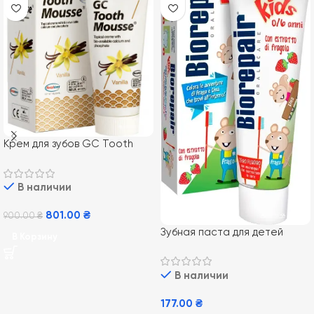
Крем для зубов GC Tooth
Mousse Vannilla 35 мл,
Ванильный
В наличии
801.00
₴
900.00
₴
Зубная паста для детей
В Корзину
BioRepair Kids от 0 до 6 лет
со вкусом клубники 75 мл
В наличии
177.00
₴