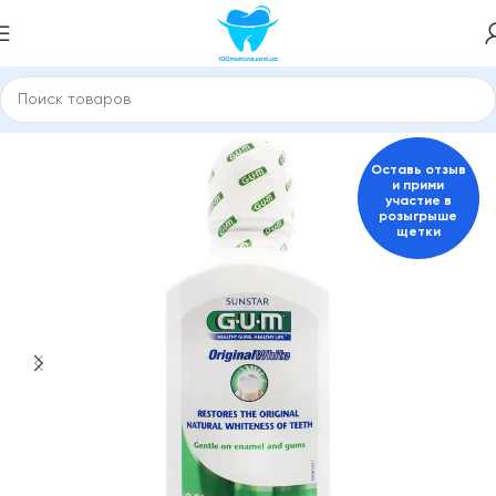
ая
Зубные пасты и средства для гигиены полости рта
GUM
Оставь отзыв
и прими
участие в
розыгрыше
щетки