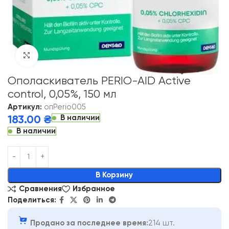
Click to enlarge
Ополаскиватель PERIO-AID Active
control, 0,05%, 150 мл
Артикул:
опPerio005
В наличии
183.00
₴
В наличии
Alternative:
В Корзину
Сравнения
Избранное
Поделиться:
Продано за последнее время:
214 шт.