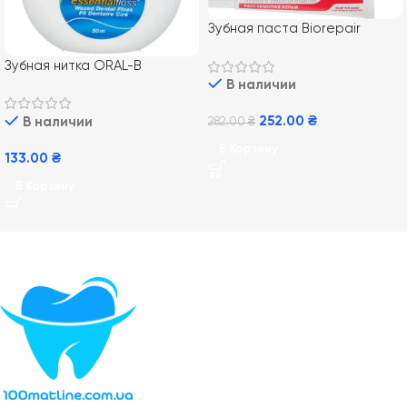
Зубная паста Biorepair
Профессиональное личение
Зубная нитка ORAL-B
чувствительности, 75 мл
Essential Floss, 50 м
В наличии
252.00
₴
В наличии
282.00
₴
В Корзину
133.00
₴
В Корзину