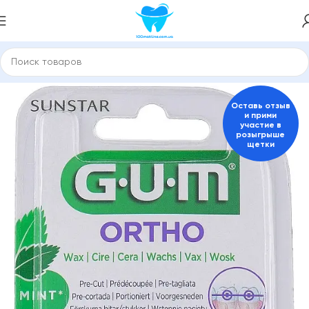
ая
Зубные пасты и средства для гигиены полости рта
GUM
Оставь отзыв
и прими
участие в
розыгрыше
щетки