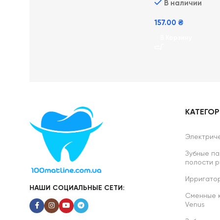
В наличии
157.00
₴
В Корзину
КАТЕГО
Электриче
Зубные па
полости р
Ирригатор
НАШИ СОЦИАЛЬНЫЕ СЕТИ:
Сменные ка
Venus