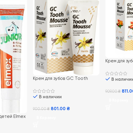
Крем для зу
Mousse Tutti-
Тутти Фрутт
Крем для зубов GC Tooth
В наличи
Mousse Vannilla 35 мл,
Ванильный
811.
909.00
₴
В наличии
В Корзину
801.00
₴
900.00
₴
 детей Elmex
В Корзину
 75 мл