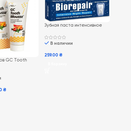
Зубная паста интенсивное
восстановление Biorepair
Night 75 мл
В наличии
259.00
₴
бов GC Tooth
В Корзину
Frutti 35 мл,
и
и
00
₴