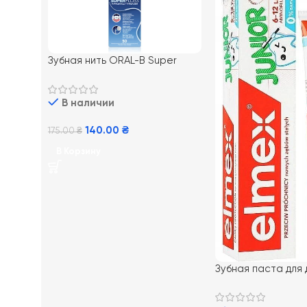
Зубная нить ORAL-B Super
Floss, 50 м
В наличии
140.00
₴
175.00
₴
В Корзину
Зубная паста для
Junior от 7-12 лет,