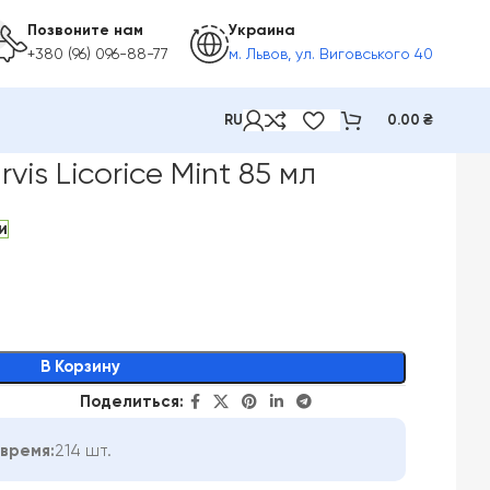
Позвоните нам
Украина
+380 (96) 096-88-77
м. Львов, ул. Виговського 40
RU
0.00
₴
int 85 мл
is Licorice Mint 85 мл
и
В Корзину
Поделиться:
время:
214 шт.