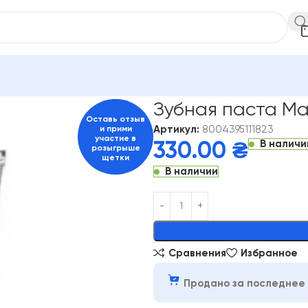
лости рта
Пасты для взрослых
Зубная паста Marvis Licorice M
Зубная паста Marv
Оставь отзыв
Артикул:
8004395111823
и прими
участие в
В наличи
330.00
₴
розыгрыше
щетки
В наличии
Alternative:
Сравнения
Избранное
Продано за последнее 