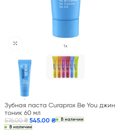
Click to enlarge
Зубная паста Curaprox Be You джин
тоник 60 мл
В наличии
576.00
₴
545.00
₴
В наличии