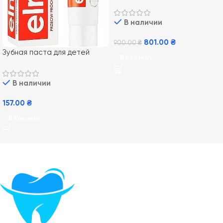
Mousse Vannilla 35 мл,
Ванильный
В наличии
801.00
₴
900.00
₴
Зубная паста для детей
В Корзину
Elmex Junior от 7-12 лет,
75 мл
В наличии
157.00
₴
В Корзину