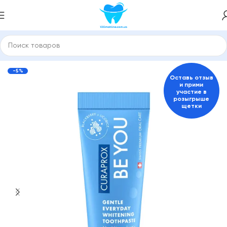
бные пасты и средства для гигиены полости рта
Curaprox
-5%
Оставь отзыв
и прими
участие в
розыгрыше
щетки