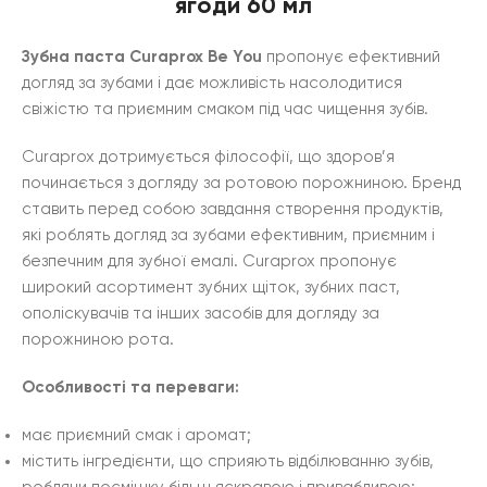
ягоди 60 мл
Зубна паста Curaprox Be You
пропонує ефективний
догляд за зубами і дає можливість насолодитися
свіжістю та приємним смаком під час чищення зубів.
Curaprox дотримується філософії, що здоров’я
починається з догляду за ротовою порожниною. Бренд
ставить перед собою завдання створення продуктів,
які роблять догляд за зубами ефективним, приємним і
безпечним для зубної емалі. Curaprox пропонує
широкий асортимент зубних щіток, зубних паст,
ополіскувачів та інших засобів для догляду за
порожниною рота.
Особливості та переваги:
має приємний смак і аромат;
містить інгредієнти, що сприяють відбілюванню зубів,