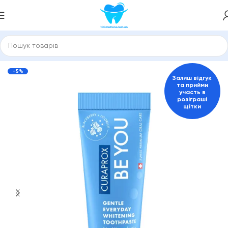
Зубні пасти та засоби для гігієни порожнини рота
Curaprox
-5%
Залиш відгук
та прийми
участь в
розіграші
щітки