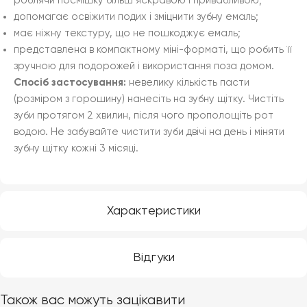
роблячи посмішку більш яскравою і привабливою;
допомагає освіжити подих і зміцнити зубну емаль;
має ніжну текстуру, що не пошкоджує емаль;
представлена в компактному міні-форматі, що робить її
зручною для подорожей і використання поза домом.
Спосіб застосування:
невелику кількість пасти
(розміром з горошину) нанесіть на зубну щітку. Чистіть
зуби протягом 2 хвилин, після чого прополощіть рот
водою. Не забувайте чистити зуби двічі на день і міняти
зубну щітку кожні 3 місяці.
Характеристики
Відгуки
Також вас можуть зацікавити