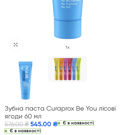
Click to enlarge
Зубна паста Curaprox Be You лісові
ягоди 60 мл
Є в наявності
576.00
₴
545.00
₴
Є в наявності