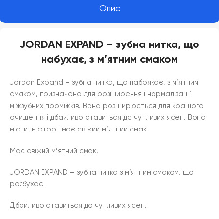
Опис
JORDAN EXPAND – зубна нитка, що
набухає, з м’ятним смаком
Jordan Expand – зубна нитка, що набрякає, з м’ятним
смаком, призначена для розширення і нормалізації
міжзубних проміжків. Вона розширюється для кращого
очищення і дбайливо ставиться до чутливих ясен. Вона
містить фтор і має свіжий м’ятний смак.
Має свіжий м’ятний смак.
JORDAN EXPAND – зубна нитка з м’ятним смаком, що
розбухає.
Дбайливо ставиться до чутливих ясен.