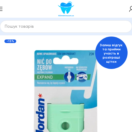
бні пасти та засоби для гігієни порожнини рота
Зубні нитки
-13%
Залиш відгук
та прийми
участь в
розіграші
щітки