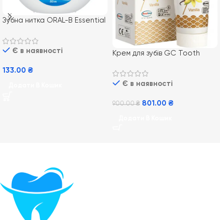
Зубна нитка ORAL-B Essential
Floss, 50 м
Є в наявності
Крем для зубів GC Tooth
Mousse Vannilla 35 мл,
133.00
₴
Ванільний
Є в наявності
Додати В Кошик
801.00
₴
900.00
₴
Додати В Кошик