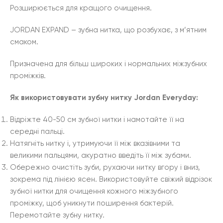
Розширюється для кращого очищення.
JORDAN EXPAND – зубна нитка, що розбухає, з м’ятним
смаком.
Призначена для більш широких і нормальних міжзубних
проміжків.
Як використовувати зубну нитку Jordan Everyday:
Відріжте 40-50 см зубної нитки і намотайте її на
середні пальці.
Натягніть нитку і, утримуючи її між вказівними та
великими пальцями, акуратно введіть її між зубами.
Обережно очистіть зуби, рухаючи нитку вгору і вниз,
зокрема під лінією ясен. Використовуйте свіжий відрізок
зубної нитки для очищення кожного міжзубного
проміжку, щоб уникнути поширення бактерій.
Перемотайте зубну нитку.