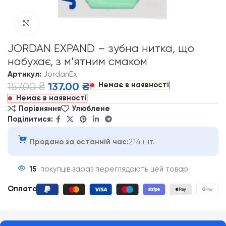
Click to enlarge
JORDAN EXPAND – зубна нитка, що
набухає, з м’ятним смаком
Артикул:
JordanEx
Немає в наявності
157.00
₴
137.00
₴
Немає в наявності
Порівняння
Улюблене
Поділитися:
Продано за останній час:
214 шт.
15
покупців зараз переглядають цей товар
Оплата
: