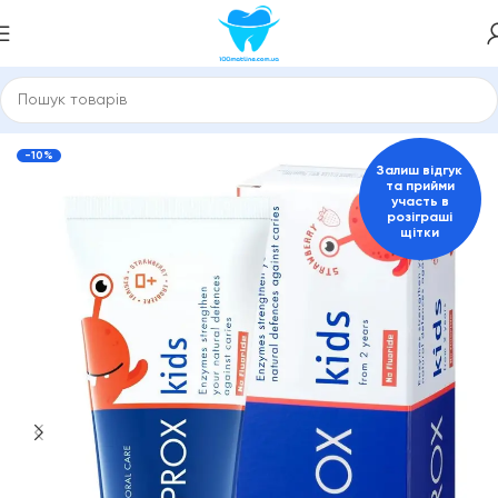
Зубні пасти та засоби для гігієни порожнини рота
Curaprox
-10%
Залиш відгук
та прийми
участь в
розіграші
щітки