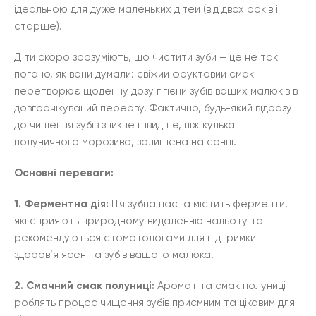
ідеальною для дуже маленьких дітей (від двох років і
старше).
Діти скоро зрозуміють, що чистити зуби – це не так
погано, як вони думали: свіжий фруктовий смак
перетворює щоденну дозу гігієни зубів ваших малюків в
довгоочікуваний перерву. Фактично, будь-який відразу
до чищення зубів зникне швидше, ніж кулька
полуничного морозива, залишена на сонці.
Основні переваги:
1. Ферментна дія:
Ця зубна паста містить ферменти,
які сприяють природному видаленню нальоту та
рекомендуються стоматологами для підтримки
здоров’я ясен та зубів вашого малюка.
2. Смачний смак полуниці:
Аромат та смак полуниці
роблять процес чищення зубів приємним та цікавим для