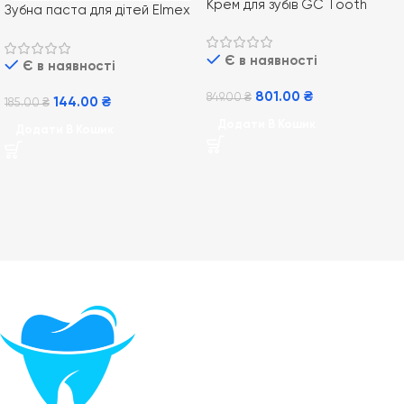
Крем для зубiв GC Tooth
Зубна паста для дітей Elmex
Mousse 35 мл, М`ята
Kids від 0-6 років 50 мл
Є в наявності
Є в наявності
801.00
₴
849.00
₴
144.00
₴
185.00
₴
Додати В Кошик
Додати В Кошик