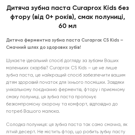
Дитяча зубна паста Curaprox Kids без
фтору (від 0+ років), смак полуниці,
60 мл
Дитяча ферментна зубна паста Curaprox CS Kids –
Смачний шлях до здорових зубів!
Шукаєте ідеальний спосіб догляду за зубами Ваших
маленьких скарбів? Curaprox CS Kids – це не лише
зубна паста, це найкращий спосіб забезпечити вашим
дітям здоровий початок для їхнього посмішки. Завдяки
унікальному поєднанню ферментів, фтору і приємному
смаку полуниці, ця зубна паста пропонує
безкомпромісну охорону та комфорт, відповідно до
потреб Вашого малюка.
Солодка полуниця: ця зубна паста так само смачна, як
літній десерт. Не містить фтор, що робить зубну пасту