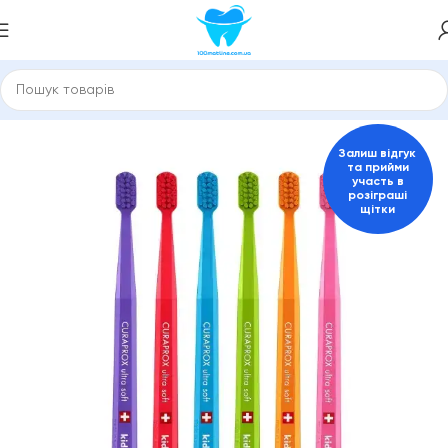
ловна
Зубні щітки та міжзубні йоржики
Зубні щітки Curaprox
Залиш відгук
та прийми
участь в
розіграші
щітки