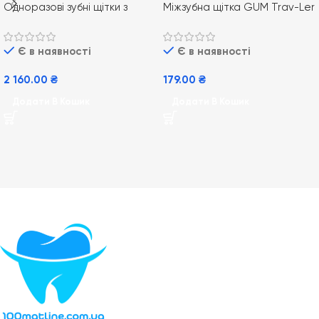
Одноразові зубні щітки з
Міжзубна щітка GUM Trav-Ler
нанесенням пасти Happy
0,9 mm 4 шт для ідеальної
Morning 100 шт
гігієни зубів
Є в наявності
Є в наявності
2 160.00
₴
179.00
₴
Додати В Кошик
Додати В Кошик