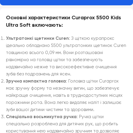
Основні характеристики Curaprox 5500 Kids
Ultra Soft включають:
Ультратонкі щетинки Curen
: З щіткою курапрокс
ідеально обладнано 5500 ультратонких щетинок Curen
товщиною всього 0,09 мм. Вони розташовані
рівномірно на головці щітки та забезпечують
надзвичайно нежне та високоефективне очищення
зубів без подразнень для ясен.
Зручна компактна головка
: Головка щітки Curaprox
має зручну форму та незначну вигин, що забезпечує
найкраще очищення, навіть в труднодоступних місцях
порожнини рота. Вона легко видаляє наліт і залишає
зуби вашої дитини чистими та здоровими.
Спеціальна восьмикутна ручка
: Ручка щітки
спеціально розроблена для дитячих рук, що робить
користування нею надзвичайно зручним та дозволяє