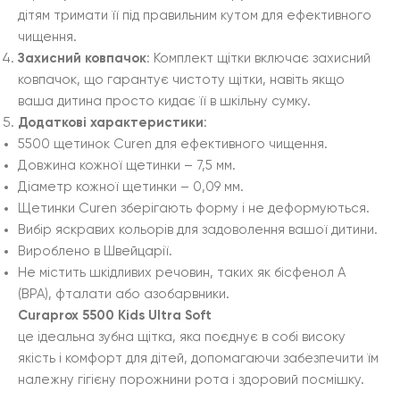
дітям тримати її під правильним кутом для ефективного
чищення.
Захисний ковпачок
: Комплект щітки включає захисний
ковпачок, що гарантує чистоту щітки, навіть якщо
ваша дитина просто кидає її в шкільну сумку.
Додаткові характеристики
:
5500 щетинок Curen для ефективного чищення.
Довжина кожної щетинки – 7,5 мм.
Діаметр кожної щетинки – 0,09 мм.
Щетинки Curen зберігають форму і не деформуються.
Вибір яскравих кольорів для задоволення вашої дитини.
Вироблено в Швейцарії.
Не містить шкідливих речовин, таких як бісфенол А
(BPA), фталати або азобарвники.
Curaprox 5500 Kids Ultra Soft
це ідеальна зубна щітка, яка поєднує в собі високу
якість і комфорт для дітей, допомагаючи забезпечити їм
належну гігієну порожнини рота і здоровий посмішку.