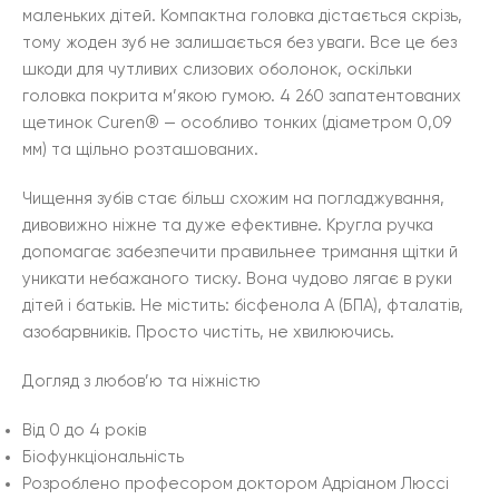
маленьких дітей. Компактна головка дістається скрізь,
тому жоден зуб не залишається без уваги. Все це без
шкоди для чутливих слизових оболонок, оскільки
головка покрита м’якою гумою. 4 260 запатентованих
щетинок Curen® — особливо тонких (діаметром 0,09
мм) та щільно розташованих.
Чищення зубів стає більш схожим на погладжування,
дивовижно ніжне та дуже ефективне. Кругла ручка
допомагає забезпечити правильнее тримання щітки й
уникати небажаного тиску. Вона чудово лягає в руки
дітей і батьків. Не містить: бісфенола А (БПА), фталатів,
азобарвників. Просто чистіть, не хвилюючись.
Догляд з любов’ю та ніжністю
Від 0 до 4 років
Біофункціональність
Розроблено професором доктором Адріаном Люссі