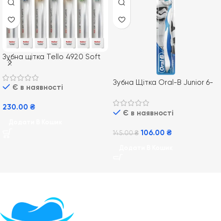
Зубна щітка Tello 4920 Soft
Зубна Щітка Oral-B Junior 6-
Є в наявності
12 років Star Wars
230.00
₴
Є в наявності
Додати В Кошик
106.00
₴
145.00
₴
Додати В Кошик