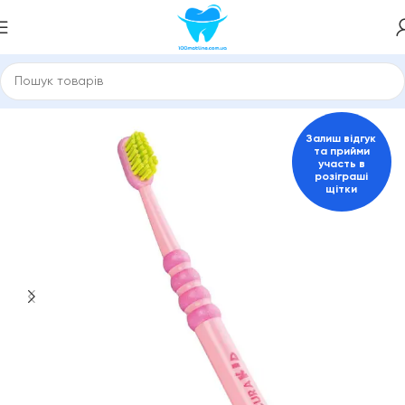
ловна
Зубні щітки та міжзубні йоржики
Зубні щітки Curaprox
Залиш відгук
та прийми
участь в
розіграші
щітки