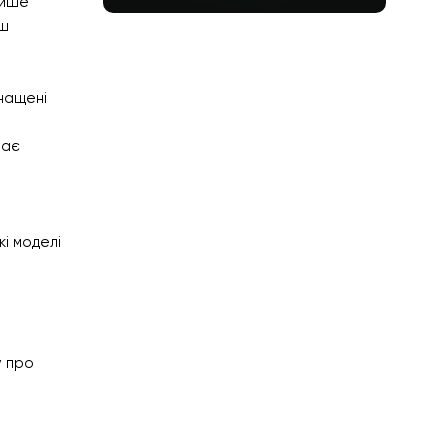
лише
ьш
ON SALE
HP Envy 34
нащені
To Shop
має
кі моделі
у про