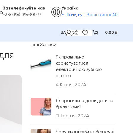
Зателефонуйте нам
Україна
+380 (96) 096-88-77
м. Львів, вул. Виговського 40
UA
0.00
₴
Інші Записи
для
Як правильно
користуватися
електричною зубною
щіткою
4 Квітня, 2024
Як правильно доглядати за
брекетами?
11 Травня, 2024
Чому хворі зуби небезпечні