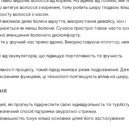
вно видаляє волосся від кореня. На відміну від гоління, яке 
р витягує волосся з коренем, тому робить шкіру гладкою біл
росту волосся з часом.
 викликає деякі болючі відчуття, використання девайсу, хоч і
інюється як менш болюче. Сучасні пристрої також часто ос
і на зменшення болючого дискомфорту.
ти у зручний час прямо вдома. Використовуючи
епілятор
, не
 від акумуляторів, що підвищує портативність та зручність
сті процесу, такий підхід мінімізує ризик подразнення. Дея
ажними функціями, ці технології пом’якшують вплив на шкіру.
ння
й, які прагнуть підкреслити свою індивідуальність та турбот
езпечний спосіб підтримки акуратної стрижки.
а зовнішністю. Існує кілька основних цілей його застосування: