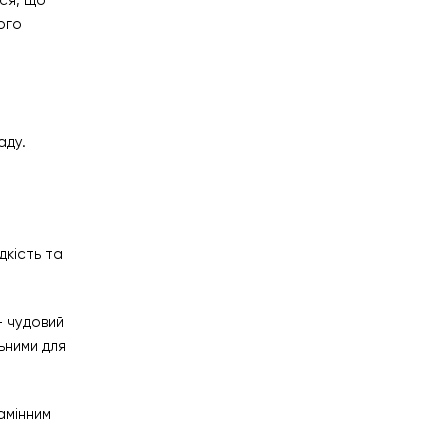
ося, що
ого
аду.
кість та
– чудовий
ьними для
амінним