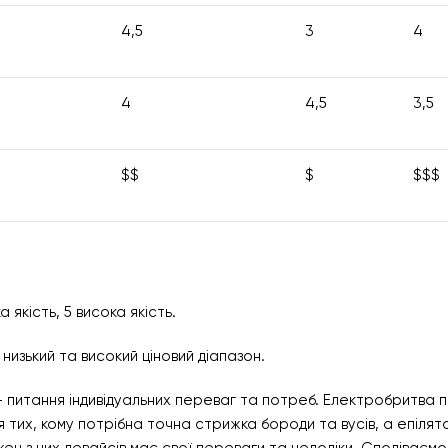
4,5
3
4
4
4,5
3,5
$$
$
$$$
а якість, 5 висока якість.
 низький та високий ціновий діапазон.
 питання індивідуальних переваг та потреб. Електробритва п
для тих, кому потрібна точна стрижка бороди та вусів, а епілят