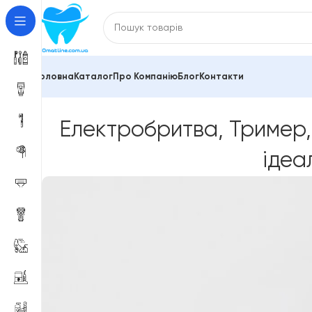
Головна
Каталог
Про Компанію
Блог
Контакти
Електробритва, Тример,
ідеа