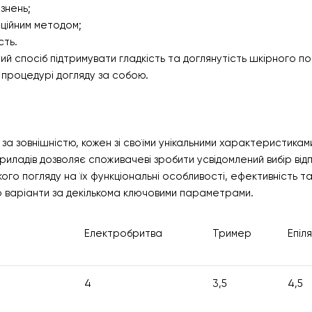
азнень;
иційним методом;
сть.
й спосіб підтримувати гладкість та доглянутість шкірного по
 процедурі догляду за собою.
 за зовнішністю, кожен зі своїми унікальними характеристикам
иладів дозволяє споживачеві зробити усвідомлений вибір від
ого погляду на їх функціональні особливості, ефективність та
о варіанти за декількома ключовими параметрами.
Електробритва
Тример
Епіл
4
3,5
4,5