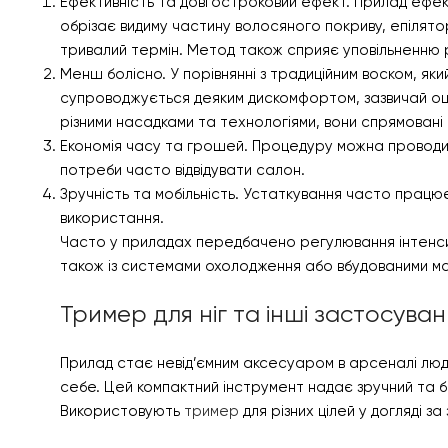
Ефективність та довгостроковий ефект. Прилад ефекти
обрізає видиму частину волосяного покриву, епілято
тривалий термін. Метод також сприяє уповільненню 
Менш болісно. У порівнянні з традиційним воском, який
супроводжується деяким дискомфортом, зазвичай оц
різними насадками та технологіями, вони спрямован
Економія часу та грошей. Процедуру можна проводи
потреби часто відвідувати салон.
Зручність та мобільність. Устаткування часто працює
використання.
Часто у приладах передбачено регулювання інтенсивно
також із системами охолодження або вбудованими мас
Тример для ніг та інші застосува
Прилад стає невід’ємним аксесуаром в арсеналі люде
себе. Цей компактний інструмент надає зручний та б
Використовують
тример
для різних цілей у догляді з