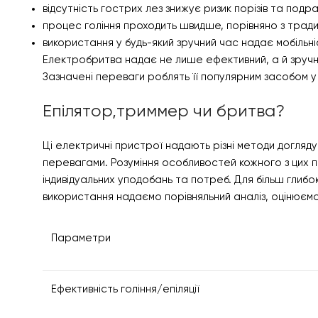
відсутність гострих лез знижує ризик порізів та подр
процес гоління проходить швидше, порівняно з трад
використання у будь-який зручний час надає мобільні
Електробритва надає не лише ефективний, а й зручни
Зазначені переваги роблять її популярним засобом у
Епілятор,триммер чи бритва?
Ці електричні пристрої надають різні методи догляду
перевагами. Розуміння особливостей кожного з цих пр
індивідуальних уподобань та потреб. Для більш глибок
використання надаємо порівняльний аналіз, оцінюєм
Параметри
Ефективність гоління/епіляції