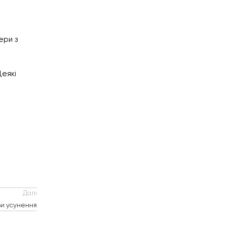
ери з
Деякі
Далі
би усунення