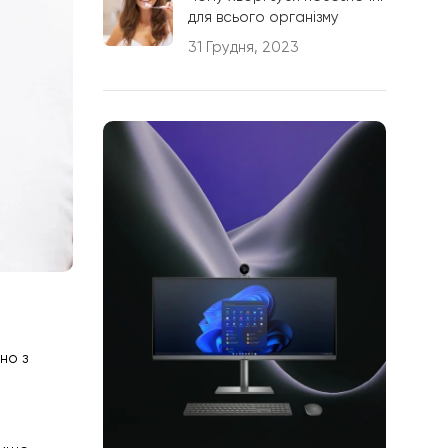
для всього організму
31 Грудня, 2023
но з