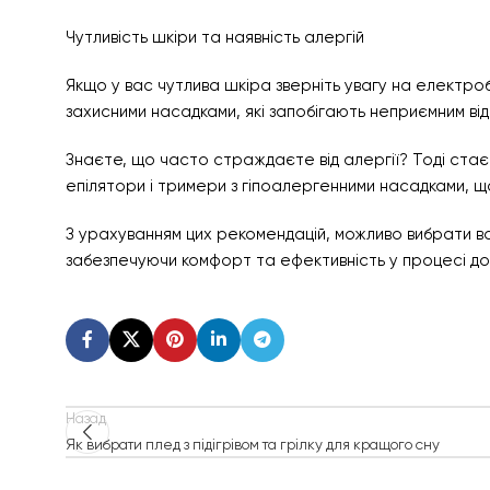
Чутливість шкіри та наявність алергій
Якщо у вас чутлива шкіра зверніть увагу на електро
захисними насадками, які запобігають неприємним від
Знаєте, що часто страждаєте від алергії? Тоді стає
епілятори і тримери з гіпоалергенними насадками, щ
З урахуванням цих рекомендацій, можливо вибрати ва
забезпечуючи комфорт та ефективність у процесі дог
Назад
Як вибрати плед з підігрівом та грілку для кращого сну