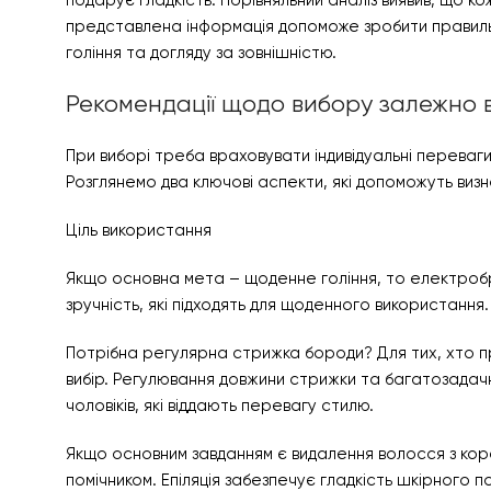
подарує гладкість. Порівняльний аналіз виявив, що к
представлена ​​інформація допоможе зробити правиль
гоління та догляду за зовнішністю.
Рекомендації щодо вибору залежно в
При виборі треба враховувати індивідуальні переваг
Розглянемо два ключові аспекти, які допоможуть виз
Ціль використання
Якщо основна мета – щоденне гоління, то електроб
зручність, які підходять для щоденного використання.
Потрібна регулярна стрижка бороди? Для тих, хто пр
вибір. Регулювання довжини стрижки та багатозадачні
чоловіків, які віддають перевагу стилю.
Якщо основним завданням є видалення волосся з кор
помічником. Епіляція забезпечує гладкість шкірного п