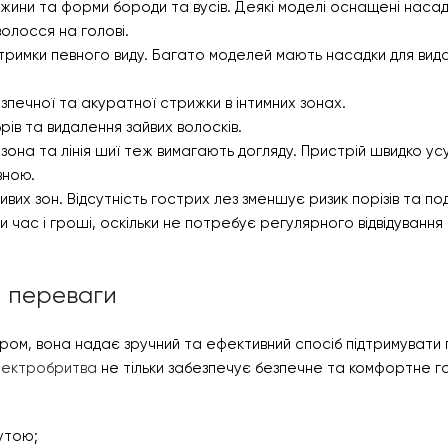
жини та форми бороди та вусів. Деякі моделі оснащені насад
олосся на голові.
ідтримки певного виду. Багато моделей мають насадки для вид
езпечної та акуратної стрижки в інтимних зонах.
рів та видалення зайвих волосків.
зона та лінія шиї теж вимагають догляду. Пристрій швидко ус
вною.
вих зон. Відсутність гострих лез зменшує ризик порізів та по
час і гроші, оскільки не потребує регулярного відвідування
и переваги
ром, вона надає зручний та ефективний спосіб підтримувати 
лектробритва
не тільки забезпечує безпечне та комфортне го
утою;