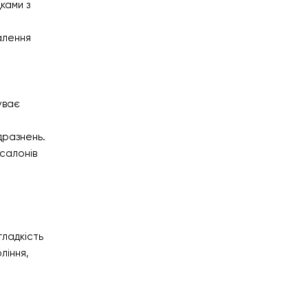
ками з
алення
уває
дразнень.
 салонів
гладкість
ління,