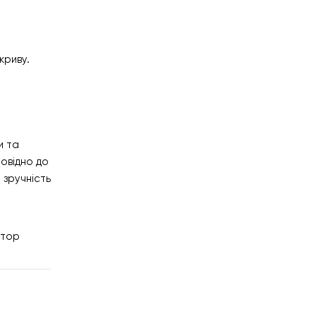
криву.
и та
повідно до
 зручність
ятор