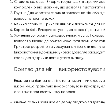
Стрижка волосся. Використовують для підтримки дов
контролем різної довжини, що дозволяє підстригати в
Грумінг. Для короткої стрижки волосся на тілі або п
волосся в носі та вухах.
Інтимна стрижка. Тримери для бікіні призначені для б
Корекція брів. Використовують для корекції довжини б
Усунення волосся у важкодоступних місцях. Пахвова 
волосся у місцях, де бритва може бути менш ефекти
Пристрої розроблені з урахуванням безпеки для чутли
Використання в домашніх умовах дозволяє заощадити 
краси для підтримки доглянутого вигляду.
Бритва для ніг – використовуват
Електрична бритва для ніг стала незамінним аксесуа
шкіри. Якщо правильно використовувати пристрій,
е
але також приносить низку переваг:
близьке гоління залишає епідерму гладкою та доглян