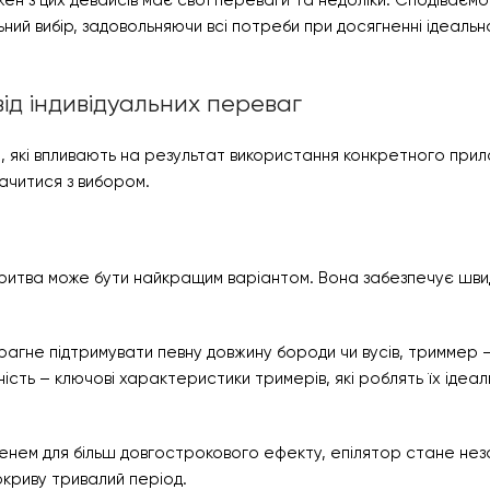
ожен з цих девайсів має свої переваги та недоліки. Сподіваєм
ний вибір, задовольняючи всі потреби при досягненні ідеальн
ід індивідуальних переваг
и, які впливають на результат використання конкретного прил
начитися з вибором.
ритва може бути найкращим варіантом. Вона забезпечує швид
агне підтримувати певну довжину бороди чи вусів, триммер 
сть – ключові характеристики тримерів, які роблять їх ідеал
енем для більш довгострокового ефекту, епілятор стане нез
окриву тривалий період.