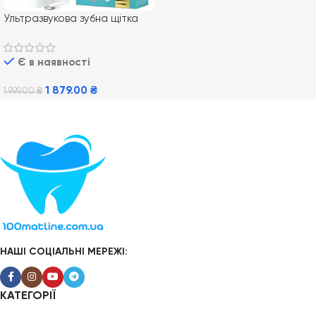
Ультразвукова зубна щітка
Philips Sonicare For Kids
HX3601/01
Є в наявності
1 879.00
₴
1 999.00
₴
Додати В Кошик
НАШІ СОЦІАЛЬНІ МЕРЕЖІ:
КАТЕГОРІЇ