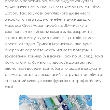
ротовою порожниною, рекомендується купівля
зубної щітки Braun Oral-B Cross Action Pro 750 Black
Edition. Так, за умови регулярного щоденного
використання ви відчуєте ефект дуже швидко.
Насадка CrossAction виробляє 3D-чистку, з
охопленням щетинками всього зуба, зокрема зі
зворотного боку, куди звичайній щітці дістатися
досить складно. Прилад інтенсивно, але дуже
обережно обробляє кожен міліметр поверхні. Є
вбудований таймер (4 відсічки часу по 30 сек.). Така
бажана сяйна білизна та здоров'я досягаються
вдома. Вам доведеться набагато рідше відвідувати
стоматолога. Це досконалий інструмент особистої
гігієни, який виконує свою функцію на професійному
рівні.