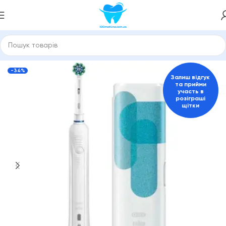
Головна
Електричні зубні щітки
Для дорослих
-34%
Залиш відгук
та прийми
участь в
розіграші
щітки