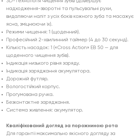
3D-технологія чищення зубів (довершує
надходження-зворотні та пульсувальні рухи,
видаляючи наліт з усіх боків кожного зуба та масажує
ясна, зміцнюючи їх).
Режими чищення: 1 (щоденний).
Професійний 2-хвилинний таймер (4 до 30 секунд).
Кількість насадок: 1 («Cross Action» EB 50 — для
щоденного чищення зубів).
Індикація низького рівня заряду.
Індикація заряджання акумулятора.
Дорожній футляр.
Вологостійкий корпус.
Прогумована ручка.
Безконтактне заряджання.
Система живлення: акумулятор.
Кваліфікований догляд за порожниною рота
Для гарантії максимально якісного догляду за