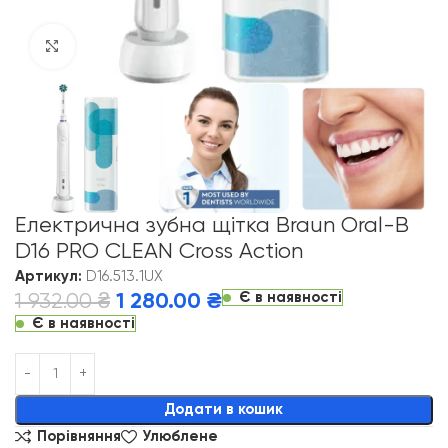
Click to enlarge
Електрична зубна щітка Braun Oral-B
D16 PRO CLEAN Cross Action
Артикул:
D16.513.1UX
Є в наявності
1 932.00
₴
1 280.00
₴
Є в наявності
Alternative:
Додати в кошик
Порівняння
Улюблене