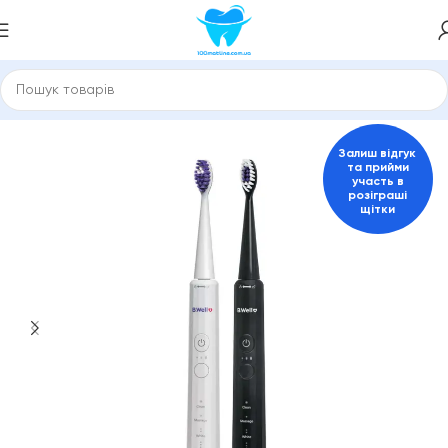
Головна
Електричні зубні щітки
Для дорослих
Залиш відгук
та прийми
участь в
розіграші
щітки