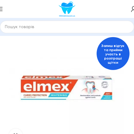
оловна
Зубні пасти та засоби для гігієни порожнини рота
Залиш відгук
та прийми
участь в
розіграші
щітки