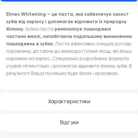
Elmex Whiteining – це паста, яка забезпечує захист
зубів від карієсу і допомагає відновити їх природну
білизну.
Зубна паста
реміналізує пошкоджені
частини емалі, запобігаючи подальшому виникненню
пошкоджень в зубах
. Паста ефективно очищає ротову
порожнину, дістаючи до важкодоступних місць, які більш
наражені на карієс. Спеціально розроблена формула
усуває пігментацію і допомагає відновити білизну зубів. В
результаті Ваша посмішка буде білою і красивою.
Характеристики
Відгуки