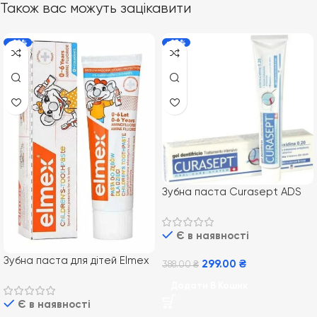
Також вас можуть зацікавити
-22%
-23%
Зубна паста Curasept ADS
720, 75 мл
Є в наявності
Зубна паста для дітей Elmex
299.00
₴
388.00
₴
Kids від 0-6 років 50 мл
Додати В Кошик
Є в наявності