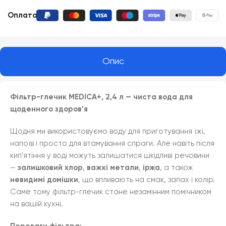
Оплата
:
Опис
Фільтр-глечик MEDICA+, 2,4 л — чиста вода для
щоденного здоров’я
Щодня ми використовуємо воду для приготування їжі,
напоїв і просто для втамування спраги. Але навіть після
кипʼятіння у воді можуть залишатися шкідливі речовини
—
залишковий хлор
,
важкі метали
,
іржа
, а також
невидимі домішки
, що впливають на смак, запах і колір.
Саме тому фільтр-глечик стане незамінним помічником
на вашій кухні.