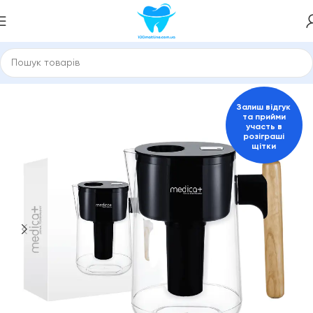
Головна
149061329
Залиш відгук
та прийми
участь в
розіграші
щітки