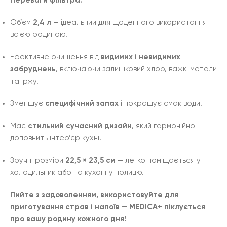
Переваги фільтра:
Об’єм
2,4 л
— ідеальний для щоденного використання
всією родиною.
Ефективне очищення від
видимих і невидимих
забруднень
, включаючи залишковий хлор, важкі метали
та іржу.
Зменшує
специфічний запах
і покращує смак води.
Має
стильний сучасний дизайн
, який гармонійно
доповнить інтер’єр кухні.
Зручні розміри
22,5 × 23,5 см
— легко поміщається у
холодильник або на кухонну полицю.
Пийте з задоволенням, використовуйте для
приготування страв і напоїв — MEDICA+ піклується
про вашу родину кожного дня!