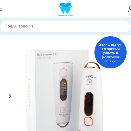
Головна
149061304
Залиш відгук
та прийми
участь в
розіграші
щітки