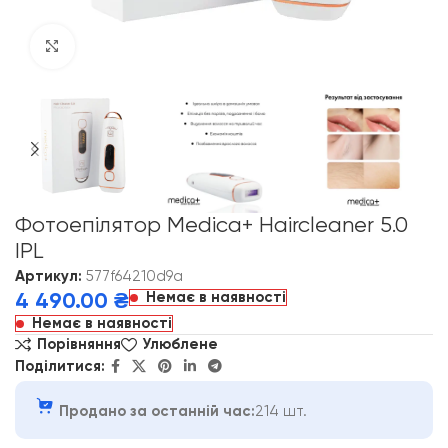
Click to enlarge
Фотоепілятор Medica+ Haircleaner 5.0
IPL
Артикул:
577f64210d9a
Немає в наявності
4 490.00
₴
Немає в наявності
Порівняння
Улюблене
Поділитися:
Продано за останній час:
214 шт.