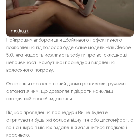
Найкращим вибором для дбайливого і ефективного
позбавлення від волосся буде саме модель HairCleane
5.0, яка надасть можливість забути про всі складнощі і
неприємності майбутньої процедури видалення
волосяного покрову.
Фотоепілятор оснащений двома режимами, ручним і
автоматичним, що дозволяє підібрати найбільш
підходящий спосіб видалення.
Під час проведення процедури Ви не будете
отримувати будь-які больові відчуття або дискомфорт, а
ваша шкіра в місцях видалення залишиться гладкою і
красивою.