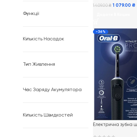
1 079.00
₴
1 409.00
₴
Функції
Додати В Кошик
-36%
Кількість Насадок
Тип Живлення
Час Заряду Акумулятора
Кількість Швидкостей
Електрична зубна щ
Oral-B D103 Vitalit