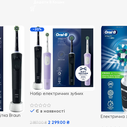
Додати В Кошик
-20%
Набір електричних зубних
щіток Braun Oral-B Vitality D103
Pro Family Pack Lavender +
Є в наявності
Black
ітка Braun
Електрична з
y PRO Black
2 299.00
₴
Oral-B Vitali
2 887.00
₴