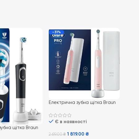
-31%
Електрична зубна щітка Braun
Oral-B Pro Series 1 Pink з
дорожнім футляром
Є в наявності
убна щітка Braun
1 819.00
₴
ty 100 Cross Action
2 619.00
₴