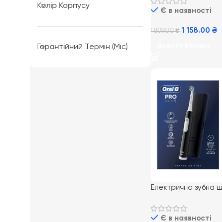
Колір Корпусу
Є в наявності
1 158.00
₴
1 809.00
₴
Додати В Кошик
Гарантійний Термін (міс)
Електрична зубна щ
Oral-B Pro Series 1 B
дорожнім футляро
Є в наявності