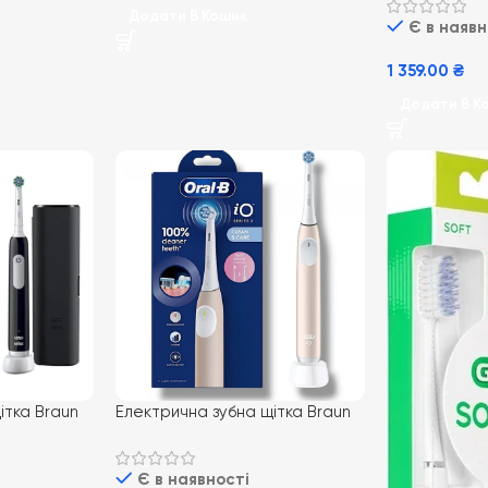
Black
Додати В Кошик
Є в наявн
1 359.00
₴
Додати В К
ітка Braun
Електрична зубна щітка Braun
lack з
Oral-B iO Series 2 pink
м
Є в наявності