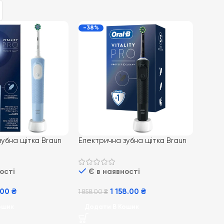
-38%
убна щітка Braun
Електрична зубна щітка Braun
Vitality PRO Blue
Oral-B D103 Vitality PRO Black
Чорний
ості
Є в наявності
9.00
₴
1 158.00
₴
1 858.00
₴
ошик
Додати В Кошик