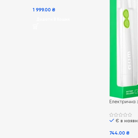
1 999.00
₴
Додати В Кошик
Електрична 
Activital Son
Є в наявн
744.00
₴