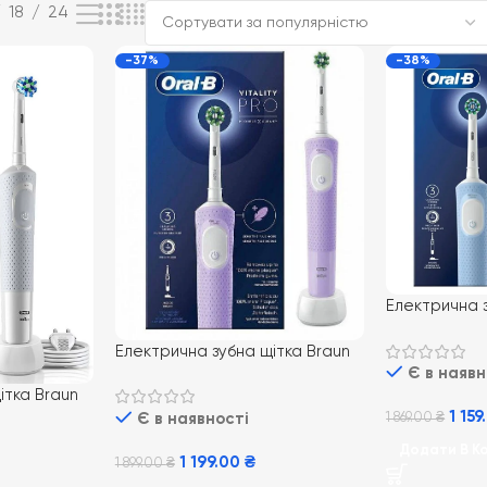
18
24
-37%
-38%
Електрична з
Oral-B D103 
Електрична зубна щітка Braun
Є в наявн
Oral-B D103 Vitality PRO Lilac
ітка Braun
Фіолетова
1 15
White
Є в наявності
1 869.00
₴
Додати В К
1 199.00
₴
1 899.00
₴