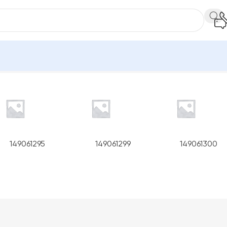
12 із 104
149061295
149061299
149061300