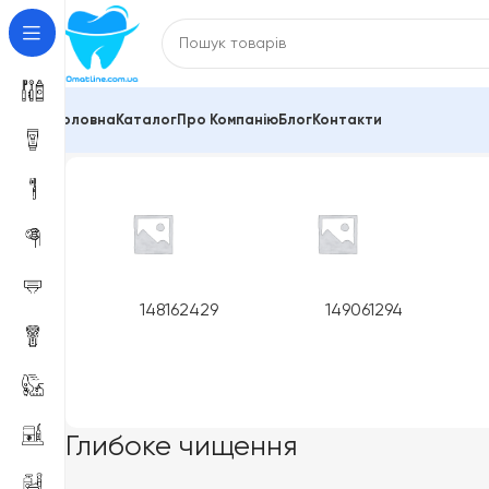
Головна
Каталог
Про Компанію
Блог
Контакти
Головна
Product Функції
Глибоке чищення
Показано 1–
148162429
149061294
Глибоке чищення