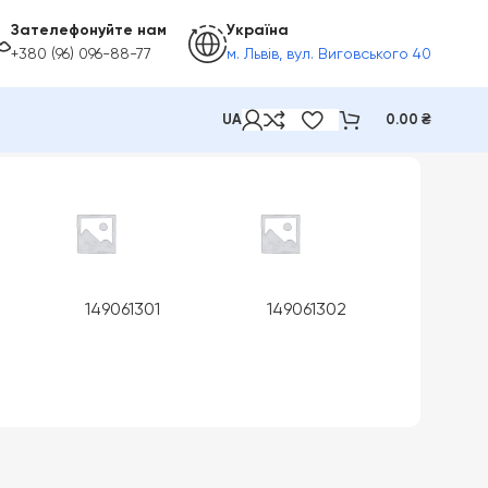
Зателефонуйте нам
Україна
+380 (96) 096-88-77
м. Львів, вул. Виговського 40
UA
0.00
₴
149061301
149061302
1490