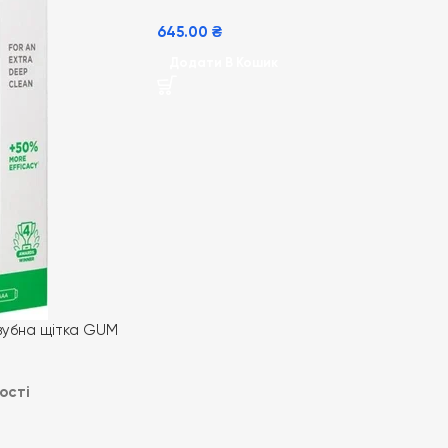
645.00
₴
Додати В Кошик
зубна щітка GUM
ic Daily біла
ості