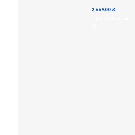
2 449.00
₴
Додати В Кошик