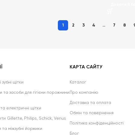
Додати В К
1
2
3
4
…
7
8
Ї
КАРТА САЙТУ
 зубні щітки
Каталог
и та засоби для гігієни порожнини
Про компанію
Доставка та оплата
 та електричні щітки
Обмін та повернення
ти Gillette, Philips, Schick, Venus
Політика конфіденційності
и та міжзубні йоржики
Блог