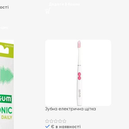
Додати В Кошик
ості
ошик
Зубна електрична щітка
4101MPK GUM Sonic Sensitive
Є в наявності