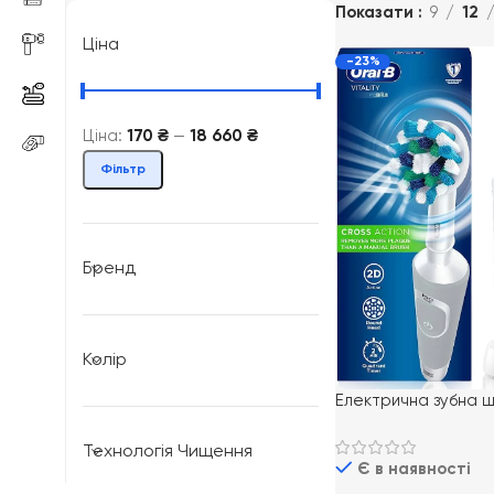
Показати
9
12
Ціна
-23%
Ціна:
170 ₴
—
18 660 ₴
Фільтр
Бренд
Колір
Електрична зубна щ
Oral-B Vitality 100 
CrossAction
Технологія Чищення
Є в наявності