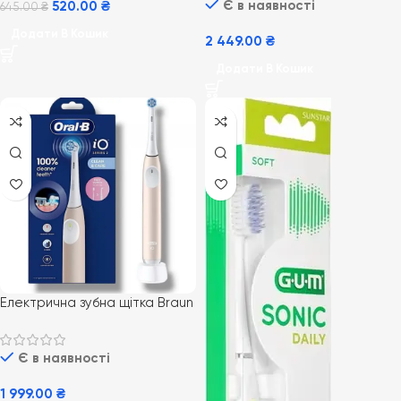
Є в наявності
520.00
₴
645.00
₴
Додати В Кошик
2 449.00
₴
Додати В Кошик
Електрична зубна щітка Braun
Oral-B iO Series 2 pink
Є в наявності
1 999.00
₴