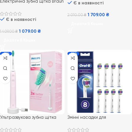
Електрична зубна щітка Braun
Є в наявності
Oral-B Vitality 100 White
CrossAction
1 709.00
₴
2 010.00
₴
Є в наявності
Додати В Кошик
1 079.00
₴
1 409.00
₴
Додати В Кошик
-15%
-32%
Ультразвукова зубна щітка
Змінні насадки для
Philips PRO Sonicare 2100
електричної зубної щітки
Daily Clean HX3651/11 рожева
Oral-B EB18 3D White 8 шт