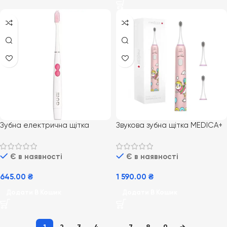
Зубна електрична щітка
Звукова зубна щітка MEDICA+
4101MPK GUM Sonic Sensitive
KidsBrush 7.0 Blue Рожевий
Є в наявності
Є в наявності
645.00
₴
1 590.00
₴
Додати В Кошик
Додати В Кошик