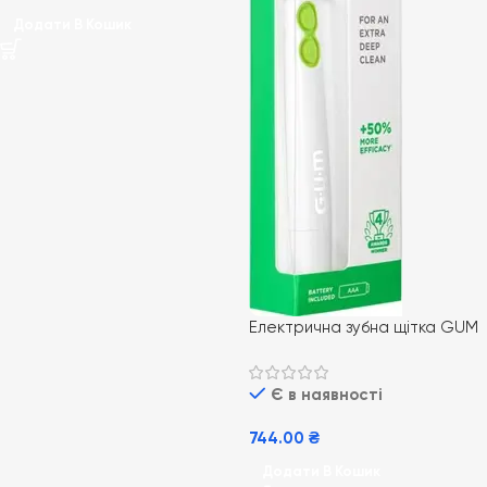
Додати В Кошик
Електрична зубна щітка GUM
Activital Sonic Daily біла
Є в наявності
744.00
₴
Додати В Кошик