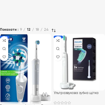
Показати
9
12
18
24
-23%
-15%
Ультразвукова зубна щітка
Philips PRO Sonicare 2100
Daily Clean HX3651/13