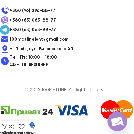
+380 (96) 096-88-77
+380 (63) 063-88-77
+380 (63) 063-88-77
100matlinelviv@gmail.com
м. Львів, вул. Виговського 40
Пн - Пт: 10:00 - 18:00
Сб - Нд: вихідний
© 2025 100MATLINE, All Rights Reserved
0
ільтри
Порівняння
Улюблене
Кошик