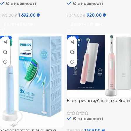
Є в наявності
Є в наявності
1 692.00
₴
920.00
₴
1 993.00
₴
1 344.00
₴
Додати В Кошик
Додати В Кошик
-15%
-31%
Електрична зубна щітка Braun
Oral-B Pro Series 1 Pink з
дорожнім футляром
Є в наявності
Ультразвукова зубна щітка
1 819.00
₴
2 619.00
₴