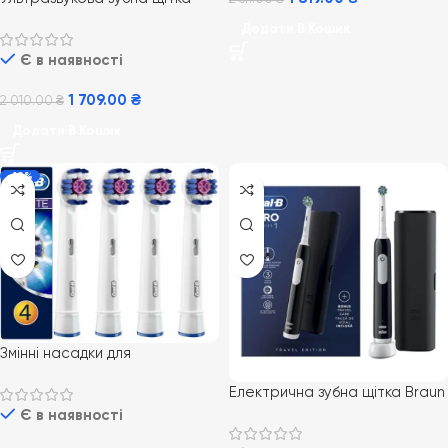
Philips PRO Sonicare 2100
Додати В Кошик
Daily Clean HX3651/12
Є в наявності
блакитна
1 709.00
₴
2 010.00
₴
Додати В Кошик
-19%
Змінні насадки для
електричної зубної щітки
Електрична зубна щітка Braun
Oral-B EB18 3D White 4 шт
Oral-B Pro Series 1 Black з
Є в наявності
дорожнім футляром