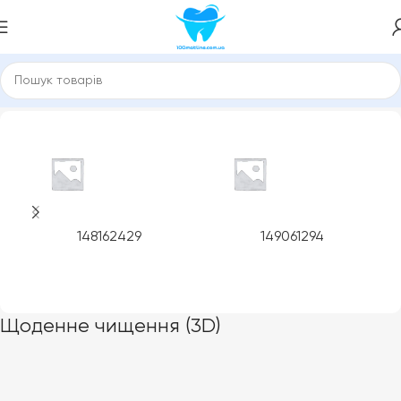
Головна
Product Функції
Щоденне чищення (3D)
148162429
149061294
Щоденне чищення (3D)