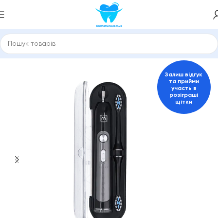
Головна
Електричні зубні щітки
Залиш відгук
та прийми
участь в
розіграші
щітки