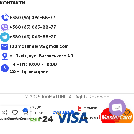
КОНТАКТИ
+380 (96) 096-88-77
+380 (63) 063-88-77
+380 (63) 063-88-77
100matlinelviv@gmail.com
м. Львів, вул. Виговського 40
Пн - Пт: 10:00 - 18:00
Сб - Нд: вихідний
© 2025 100MATLINE, All Rights Reserved
Футляр для
Немає
0
290.00
₴
зубної щітки
в
a
наявності
Medica+ Black
орівняння
Улюблене
Кошик