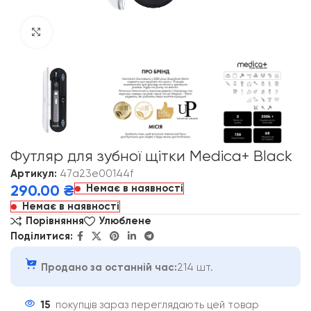
Click to enlarge
Футляр для зубної щітки Medica+ Black
Артикул:
47a23e00144f
Немає в наявності
290.00
₴
Немає в наявності
Порівняння
Улюблене
Поділитися:
Продано за останній час:
214 шт.
15
покупців зараз переглядають цей товар