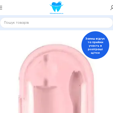
Головна
Електричні зубні щітки
Залиш відгук
та прийми
участь в
розіграші
щітки