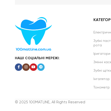
КАТЕГОРІ
Електричні
Зубні паст
рота
Іригатори
НАШІ СОЦІАЛЬНІ МЕРЕЖІ:
Змінні касе
Зубні щітк
Інгалятор
Тонометр
© 2025 100MATLINE, All Rights Reserved