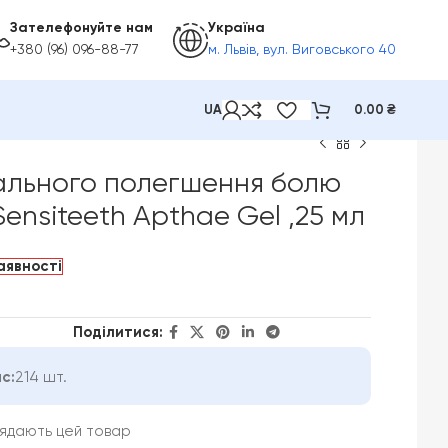
Зателефонуйте нам
Україна
+380 (96) 096-88-77
м. Львів, вул. Виговського 40
UA
0.00
₴
ального полегшення болю
Sensiteeth Apthae Gel ,25 мл
аявності
Поділитися:
с:
214 шт.
лядають цей товар