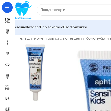
Головна
Каталог
Про Компанію
Блог
Контакти
Головна
Зубні пасти та засоби для гігієни порожн
Гель для моментального полегшення болю зубів, Fr