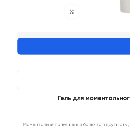
Click to enlarge
Гель для моментального
Моментальне полегшення болю та відсутність ди