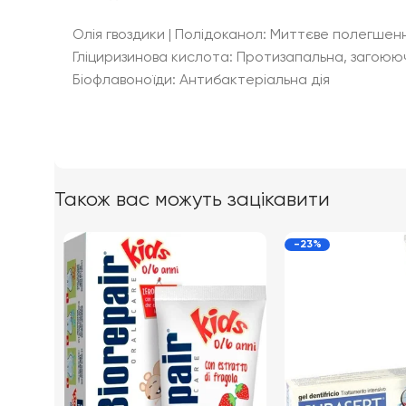
Олія гвоздики | Полідоканол: Миттєве полегше
Гліциризинова кислота: Протизапальна, загоюю
Біофлавоноїди: Антибактеріальна дія
Також вас можуть зацікавити
-23%