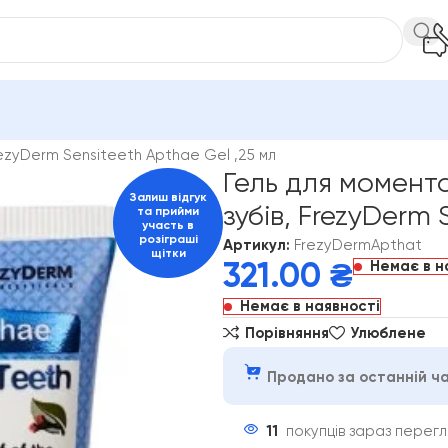
ини рота
FrezyDerm
ezyDerm Sensiteeth Apthae Gel ,25 мл
Гель для момент
Залиш відгук
зубів, FrezyDerm 
та прийми
участь в
розіграші
Артикул:
FrezyDermApthat
щітки
Немає в н
321.00
₴
Немає в наявності
Порівняння
Улюблене
Продано за останній ча
11
покупців зараз перег