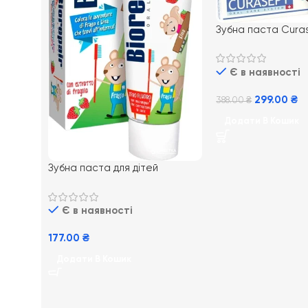
Зубна паста Cura
720, 75 мл
Є в наявності
299.00
₴
388.00
₴
Додати В Кошик
Зубна паста для дітей
BioRepair Kids від 0 до 6 років зі
смаком полуниці
Є в наявності
177.00
₴
Додати В Кошик