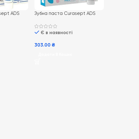
sept ADS
Зубна паста Curasept ADS
705, 75 мл
Є в наявності
303.00
₴
Додати В Кошик