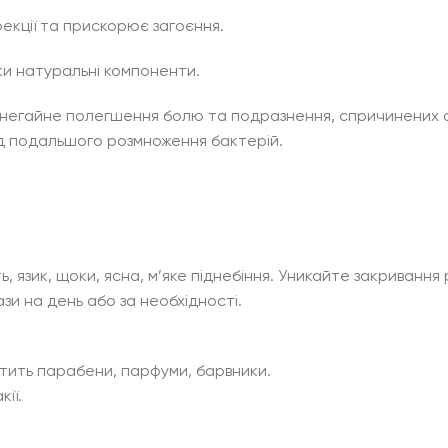
фекції та прискорює загоєння.
ки натуральні компоненти.
є негайне полегшення болю та подразнення, спричинених а
ід подальшого розмноження бактерій.
язик, щоки, ясна, м’яке піднебіння. Уникайте закривання р
зи на день або за необхідності.
стить парабени, парфуми, барвники.
ії.