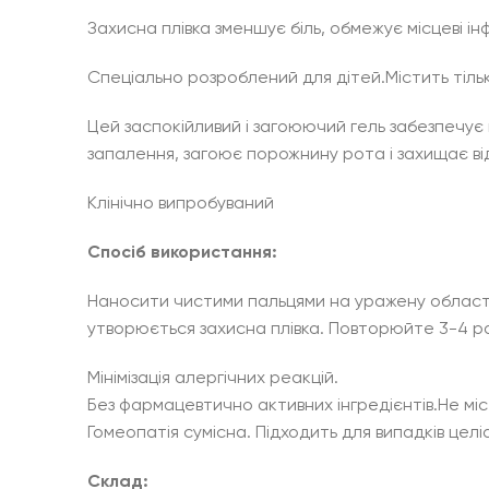
Захисна плівка зменшує біль, обмежує місцеві ін
Спеціально розроблений для дітей.Містить тіль
Цей заспокійливий і загоюючий гель забезпечу
запалення, загоює порожнину рота і захищає в
Клінічно випробуваний
Спосіб використання:
Наносити чистими пальцями на уражену область, 
утворюється захисна плівка. Повторюйте 3-4 ра
Мінімізація алергічних реакцій.
Без фармацевтично активних інгредієнтів.Не мі
Гомеопатія сумісна. Підходить для випадків целіак
Склад: