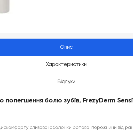
Опис
Характеристики
Відгуки
 полегшення болю зубів, FrezyDerm Sensit
скомфорту слизової оболонки ротової порожнини від ран у