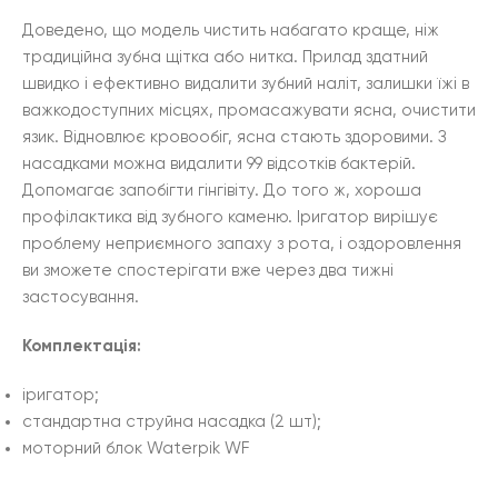
Доведено, що модель чистить набагато краще, ніж
традиційна зубна щітка або нитка. Прилад здатний
швидко і ефективно видалити зубний наліт, залишки їжі в
важкодоступних місцях, промасажувати ясна, очистити
язик. Відновлює кровообіг, ясна стають здоровими. З
насадками можна видалити 99 відсотків бактерій.
Допомагає запобігти гінгівіту. До того ж, хороша
профілактика від зубного каменю. Іригатор вирішує
проблему неприємного запаху з рота, і оздоровлення
ви зможете спостерігати вже через два тижні
застосування.
Комплектація:
іригатор;
стандартна струйна насадка (2 шт);
моторний блок Waterpik WF