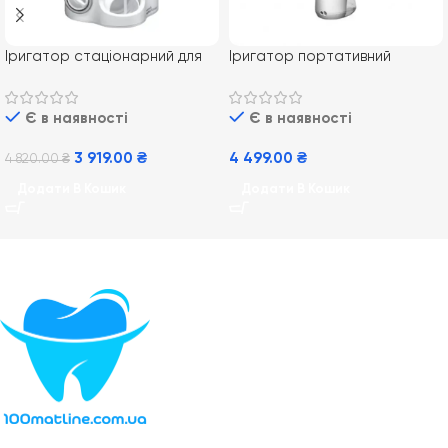
Іригатор стаціонарний для
Іригатор портативний
порожнини рота Waterpik
Waterpik WP-490 EU
WP-100 ULTRA
Cordless Plus
Є в наявності
Є в наявності
3 919.00
₴
4 499.00
₴
4 820.00
₴
Додати В Кошик
Додати В Кошик