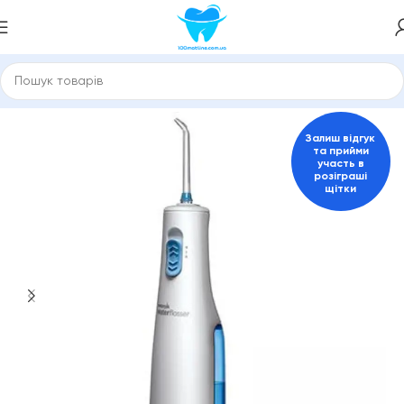
Іригатори стаціонарні і портативні
Портативні іригатори
Залиш відгук
та прийми
участь в
розіграші
щітки