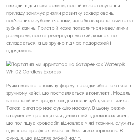
підходить для всієї родини, постійне застосування
приладу занижує ризики розвитку захворювань,
пов'язаних із зубами і яснами, запобігає кровоточивість і
зубний камінь. Пристрій може похвалитися невеликими
розмірами, проте резервуар місткий, компактно
складається, а це зручно під час подорожей і
відряджень.
Ручка має ергономічну форму, насадки зберігаються в
зручному кейсі, що поставляється в комплекті. Модель
є інноваційним продуктом для гігієни зубів, ясен і язика.
Також іригатор має функцію масажу. В цьому режимі
струменем проводиться делікатний гідромасаж ясен,
що поліпшує кровообіг, відновлює м'які тканини, служить
відмінною профілактикою від безлічі захворювань. Є
функція, що видаляє зубний наліт.