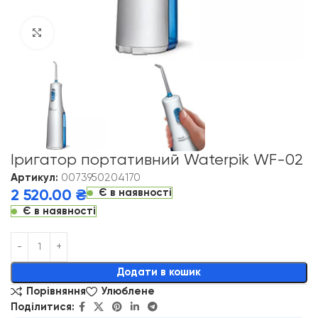
Click to enlarge
Іригатор портативний Waterpik WF-02
Артикул:
0073950204170
Є в наявності
2 520.00
₴
Є в наявності
Alternative:
Додати в кошик
Порівняння
Улюблене
Поділитися: