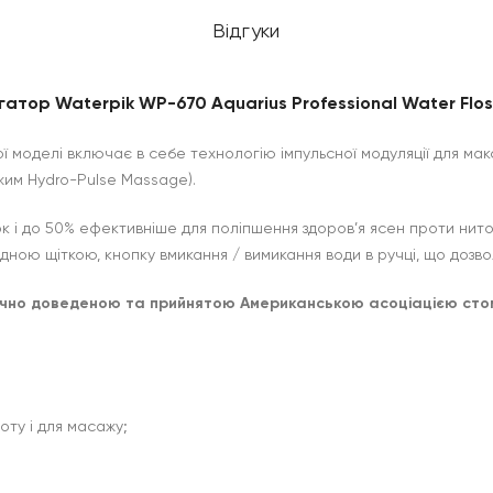
Відгуки
гатор Waterpik WP-670 Aquarius Professional Water Flos
ї моделі включає в себе технологію імпульсної модуляції для мак
жим Hydro-Pulse Massage).
ок і до 50% ефективніше для поліпшення здоров’я ясен проти нит
ою щіткою, кнопку вмикання / вимикання води в ручці, що дозвол
чно доведеною та прийнятою Американською асоціацією стом
оту і для масажу;