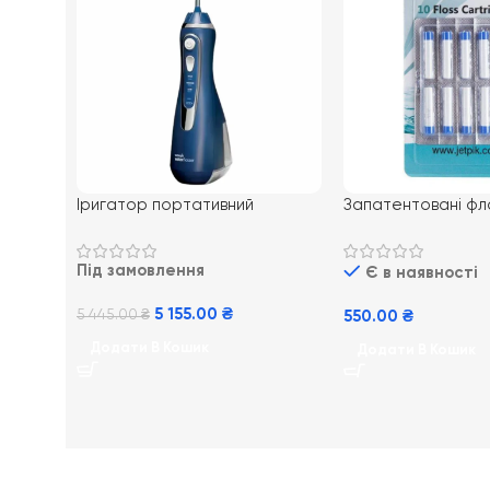
Іригатор портативний
Запатентовані фл
Waterpik Cordless Advanced
картриджи Jetpik,
Water Flosser Blue WP-563
Під замовлення
Є в наявності
5 155.00
₴
5 445.00
₴
550.00
₴
Додати В Кошик
Додати В Кошик