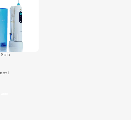
 Solo
 зубний центр
флосом+щітка) з
ості
ром, 3в1 Jetpik
муляторі.
ошик