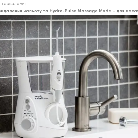
інтервалами;
идалення нальоту та Hydro-Pulse Massage Mode – для масажу 