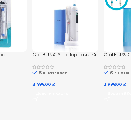
ос-
Oral B JP50 Solo Портативний
Oral B JP250
 10 шт
американський іригатор з
портативний
флосом 2в1 Jetpik на Li-ion
(іригатор з 
Є в наявності
Є в наявн
акумуляторі.
УФ-санітайзе
на Li-ion аку
3 499.00
₴
3 999.00
₴
Додати В Кошик
Додати В К