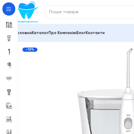
Головна
Каталог
Про Компанію
Блог
Контакти
Головна
Іригатори стаціонарні і портативні
Ірига
-13%