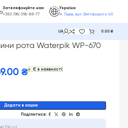
Зателефонуйте нам
Україна
+380 (96) 096-88-77
м. Львів, вул. Виговського 40
UA
0.00
₴
aterpik WP-670 Aquarius
ини рота Waterpik WP-670
Є в наявності
69.00
₴
Додати в кошик
Поділитися:
с:
216 шт.