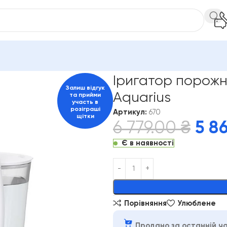
тори та зубні стаціонарні центри
Іригатор порожнини рота W
Іригатор порожн
Залиш відгук
Aquarius
та прийми
участь в
розіграші
Артикул:
670
щітки
6 779.00
₴
5 8
Є в наявності
Alternative:
Порівняння
Улюблене
Продано за останній ча