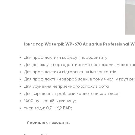
Іригатор Waterpik WP-670 Aquarius Professional W
Для профілактики карієсу і пародонтиту
Для догляду за ортодонтичними системами, імпланта
Для профілактики відторгнення імплантантів
Для профілактики хвороб ясен, в тому числі у груп ри
Для усунення неприємного запаху з рота
Для вирішення проблеми кровоточивості ясен
1400 пульсацій в хвилину;
тиск води: 0,7 – 6,9 БАР;
У комплект входить: