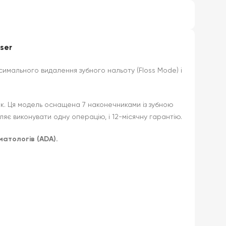
ser
симального видалення зубного нальоту (Floss Mode) і
ок. Ця модель оснащена 7 наконечниками із зубною
яє виконувати одну операцію, і 12-місячну гарантію.
атологів (ADA).