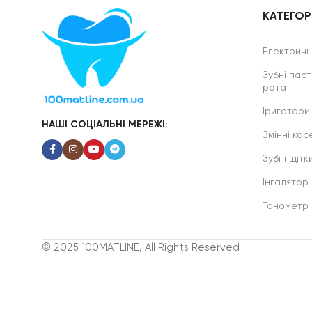
КАТЕГОРІ
Електричні
Зубні паст
рота
Іригатори
НАШІ СОЦІАЛЬНІ МЕРЕЖІ:
Змінні касе
Зубні щітк
Інгалятор
Тонометр
© 2025 100MATLINE, All Rights Reserved