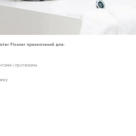
ater Flosser призначений для:
нтами і протезами
зику