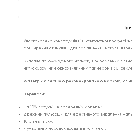
Іри
Удосконалена конструкція цієї компактної професійно
розширення стимуляції для поліпшення циркуляції (ре
Видаляє до 99,9% зубного нальоту з оброблених ділян
ниткою, зручним однохвилинним таймером з 30-секундн
Waterpik є першою рекомендованою маркою, кліні
Переваги:
На 10% потужніше попередніх моделей;
2 режими пульсацій: для ефективного видалення наль
10 рівнів тиску;
7 унікальних насадок входять в комплект;