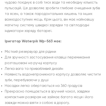
чудово поєднує в собі тиск води та необхідну кількість
пульсацій. Це дозволяє зробити глибоке очищення зубів
та ясен, а також пародонтальних кишень та інших
важкодоступних місць. Крім цього, він має найновішу
магнітну систему швидкої зарядки та світлодіодні
індикатори заряду батареї.
Іригатор Waterpik Wp-563 має:
Місткий резервуар для рідини
Для зручності застосування клавіші перемикання
розташовані на ручці корпусу
Легка вага та привабливий дизайн
Наявність водонепроникного корпусу дозволяє чистити
зуби, перебуваючи у душі
Насадки легко обертаються на 360 градусів
Прекрасно поміщається в зручний чохол, завдяки
компактним розмірам не займає багато місця і його
завжди можна взяти з собою в дорогу.