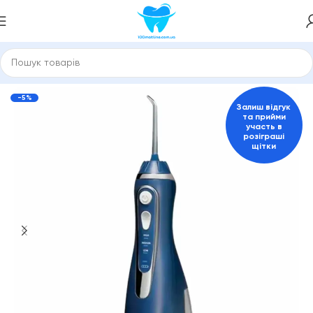
Іригатори стаціонарні і портативні
Портативні іригатори
-5%
Залиш відгук
та прийми
участь в
розіграші
щітки