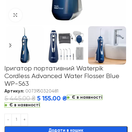
Click to enlarge
Іригатор портативний Waterpik
Cordless Advanced Water Flosser Blue
WP-563
Артикул:
0073950320481
Є в наявності
5 445.00
₴
5 155.00
₴
Є в наявності
Alternative:
Додати в кошик