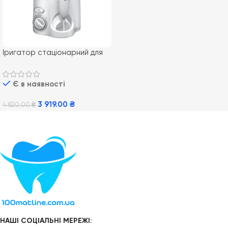
Іригатор стаціонарний для
порожнини рота Waterpik
WP-100 ULTRA
Є в наявності
3 919.00
₴
4 820.00
₴
Додати В Кошик
НАШІ СОЦІАЛЬНІ МЕРЕЖІ: