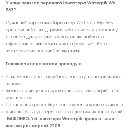
У чому полягає перевага іригатора Waterpik Wp-
563?
Сучасний портативний іригатор Waterpik Wp-563
призначений для підтримки зубів та ясен у хорошому
стані. На думку стоматологів, він діє набагато
ефективніше, ніж зубна нитка, а результат його
застосування помітний за два тижні.
Головними перевагами приладу є:
Швидке звільнення від зубного нальоту та неприємного
запаху
Ідеальне очищення порожнини рота від найдрібніших
частинок їжі
Поліпшення кровообігу ясен, зниження кровоточивості
Іригація збільшує термін дії ортодонтичних конструкцій
ВАЖЛИВО. Усі іригатори Waterpik продаються з
вилкою для мережі 220В.